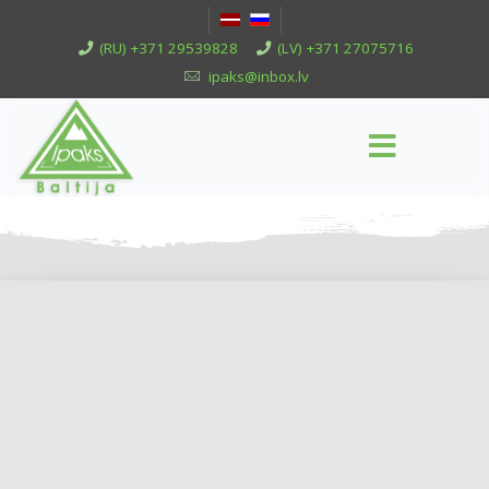
(RU) +371 29539828
(LV) +371 27075716
ipaks@inbox.lv