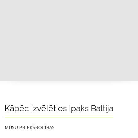
Kāpēc izvēlēties Ipaks Baltija
MŪSU PRIEKŠROCĪBAS