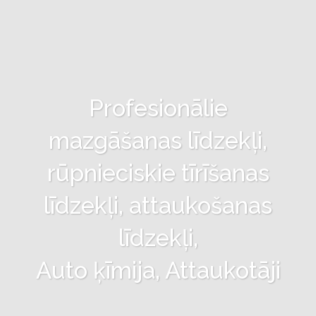
Profesionālie
mazgāšanas līdzekļi,
rūpnieciskie tīrīšanas
līdzekļi, attaukošanas
līdzekļi,
Auto ķīmija, Attaukotāji