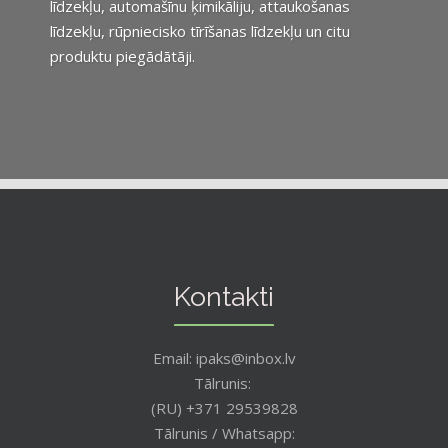
līdzekļu, automašīnu ķimikāliju, attaukošanas
līdzekļu, rūpniecisko tīrīšanas līdzekļu un citu
produktu piegādātāji.
Kontakti
Email: ipaks@inbox.lv
Tālrunis:
(RU) +371 29539828
Tālrunis / Whatsapp: