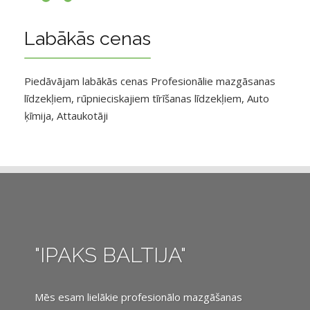
Labākās cenas
Piedāvājam labākās cenas Profesionālie mazgāsanas
līdzekļiem, rūpnieciskajiem tīrīšanas līdzekļiem, Auto
ķīmija, Attaukotāji
"IPAKS BALTIJA"
Mēs esam lielākie profesionālo mazgāšanas