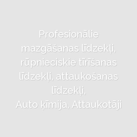
Profesionālie
mazgāšanas līdzekļi,
rūpnieciskie tīrīšanas
līdzekļi, attaukošanas
līdzekļi,
Auto ķīmija, Attaukotāji