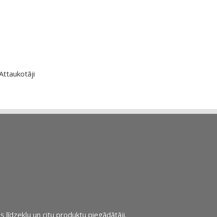
Attaukotāji
s līdzekļu un citu produktu piegādātāji.