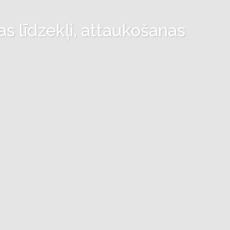
as līdzekļi, attaukošanas