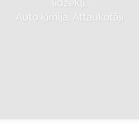
līdzekļi,
Auto ķīmija, Attaukotāji