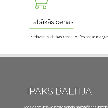
Labākās cenas
Piedāvājam labākās cenas Profesionālie mazgāsan
"IPAKS BALTIJA"
Mēs esam lielākie profesionālo mazgāšanas līdzekļu, 