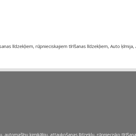
as līdzekļiem, rūpnieciskajiem tīrīšanas līdzekļiem, Auto ķīmija, 
automašīnu ķimikāliju, attaukošanas līdzekļu, rūpniecisko tīrīšana