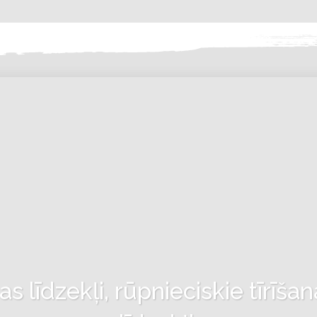
 līdzekļi, rūpnieciskie tīrīšan