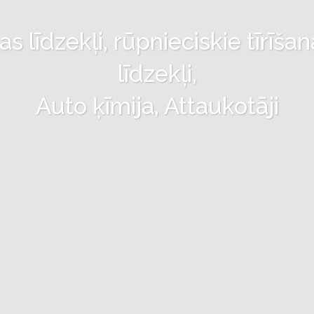
 līdzekļi, rūpnieciskie tīrīšan
līdzekļi,
Auto ķīmija, Attaukotāji