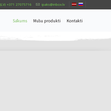
(LV) +371 27075716
ipaks@inbox.lv
Sākums
Mūsu produkti
Kontakti