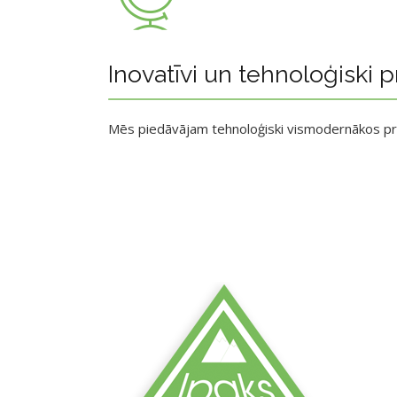
Inovatīvi un tehnoloģiski p
Mēs piedāvājam tehnoloģiski vismodernākos p