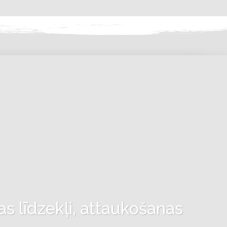
as līdzekļi, attaukošanas