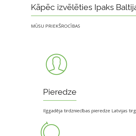
Kāpēc izvēlēties Ipaks Baltij
MŪSU PRIEKŠROCĪBAS
Pieredze
Ilggadēja tirdzniecības pieredze Latvijas tir