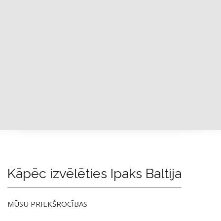
Kāpēc izvēlēties Ipaks Baltija
MŪSU PRIEKŠROCĪBAS