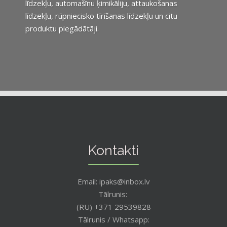
līdzekļu, automašīnu ķimikāliju, attaukošanas
līdzekļu, rūpniecisko tīrīšanas līdzekļu un citu
produktu piegādātāji.
Kontakti
Email: ipaks@inbox.lv
Tālrunis:
(RU) +371 29539828
Tālrunis / Whatsapp: