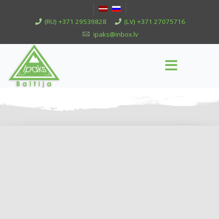
(RU) +371 29539828
(LV) +371 27075716
ipaks@inbox.lv