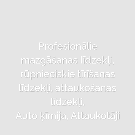
Profesionālie
mazgāšanas līdzekļi,
rūpnieciskie tīrīšanas
līdzekļi, attaukošanas
līdzekļi,
Auto ķīmija, Attaukotāji