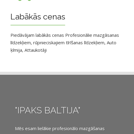
Labākās cenas
Piedāvājam labākās cenas Profesionālie mazgāsanas
līdzekļiem, rūpnieciskajiem tīrīšanas līdzekļiem, Auto
ķīmija, Attaukotāji
"IPAKS BALTIJA"
Mēs esam lielākie profesionālo mazgāšanas