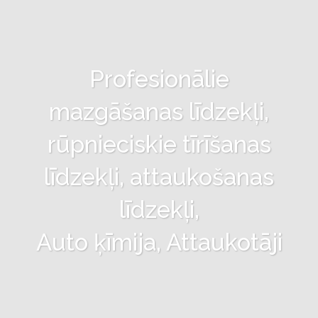
Profesionālie
mazgāšanas līdzekļi,
rūpnieciskie tīrīšanas
līdzekļi, attaukošanas
līdzekļi,
Auto ķīmija, Attaukotāji