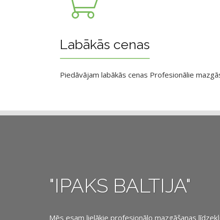
Labākās cenas
Piedāvājam labākās cenas Profesionālie mazgāsan
"IPAKS BALTIJA"
Mēs esam lielākie profesionālo mazgāšanas līdzekļu, 