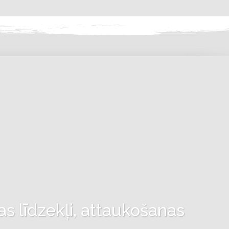
as līdzekļi, attaukošanas