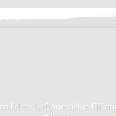
 līdzekļi, rūpnieciskie tīrīšan