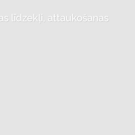
as līdzekļi, attaukošanas