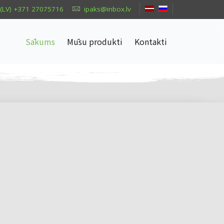
(LV) +371 27075716
ipaks@inbox.lv
Sākums
Mūsu produkti
Kontakti