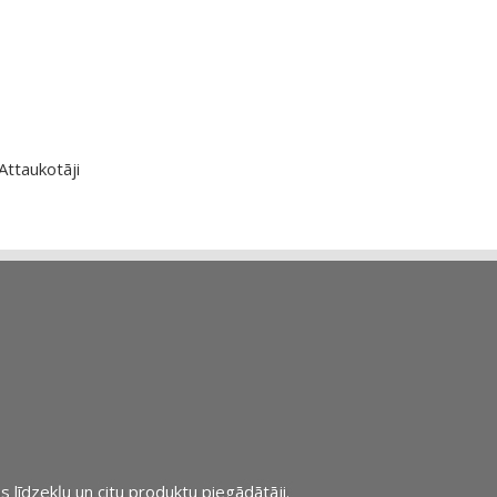
Attaukotāji
s līdzekļu un citu produktu piegādātāji.