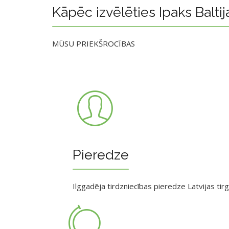
Kāpēc izvēlēties Ipaks Baltij
MŪSU PRIEKŠROCĪBAS
Pieredze
Ilggadēja tirdzniecības pieredze Latvijas tir