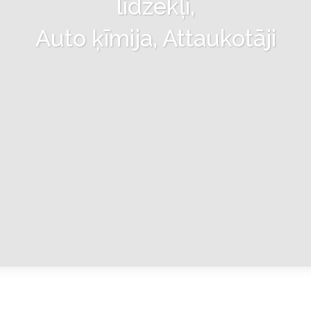
līdzekļi,
Auto ķīmija, Attaukotāji