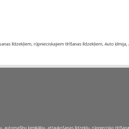
as līdzekļiem, rūpnieciskajiem tīrīšanas līdzekļiem, Auto ķīmija, 
automašīnu ķimikāliju, attaukošanas līdzekļu, rūpniecisko tīrīšana