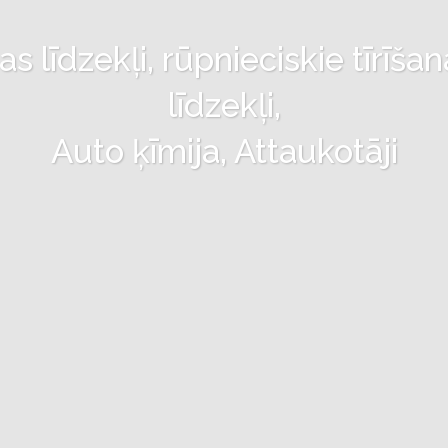
 līdzekļi, rūpnieciskie tīrīšan
līdzekļi,
Auto ķīmija, Attaukotāji