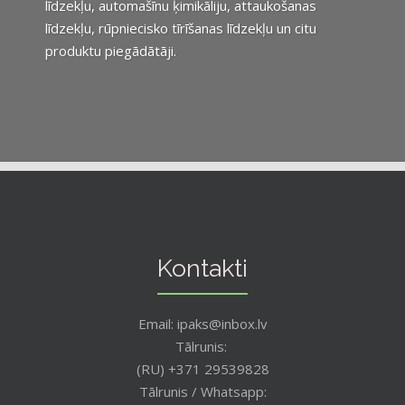
līdzekļu, automašīnu ķimikāliju, attaukošanas
līdzekļu, rūpniecisko tīrīšanas līdzekļu un citu
produktu piegādātāji.
Kontakti
Email: ipaks@inbox.lv
Tālrunis:
(RU) +371 29539828
Tālrunis / Whatsapp: