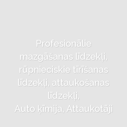
Profesionālie
mazgāšanas līdzekļi,
rūpnieciskie tīrīšanas
līdzekļi, attaukošanas
līdzekļi,
Auto ķīmija, Attaukotāji