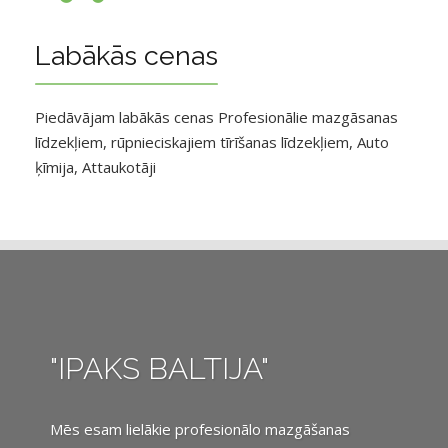
Labākās cenas
Piedāvājam labākās cenas Profesionālie mazgāsanas
līdzekļiem, rūpnieciskajiem tīrīšanas līdzekļiem, Auto
ķīmija, Attaukotāji
"IPAKS BALTIJA"
Mēs esam lielākie profesionālo mazgāšanas