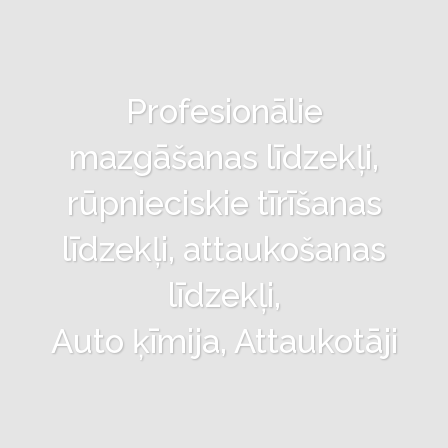
Profesionālie
mazgāšanas līdzekļi,
rūpnieciskie tīrīšanas
līdzekļi, attaukošanas
līdzekļi,
Auto ķīmija, Attaukotāji