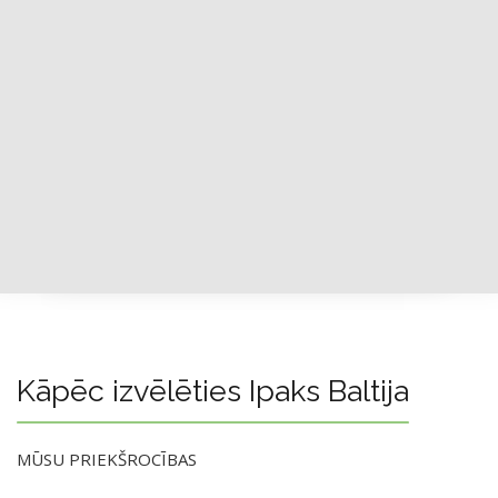
Kāpēc izvēlēties Ipaks Baltija
MŪSU PRIEKŠROCĪBAS