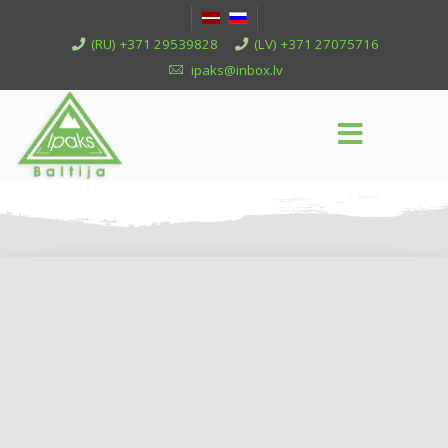
(RU) +371 29539828
(LV) +371 27075716
ipaks@inbox.lv