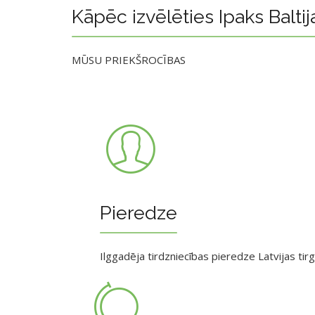
Kāpēc izvēlēties Ipaks Baltij
MŪSU PRIEKŠROCĪBAS
Pieredze
Ilggadēja tirdzniecības pieredze Latvijas tir