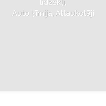
līdzekļi,
Auto ķīmija, Attaukotāji