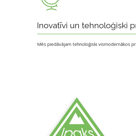
Inovatīvi un tehnoloģiski p
Mēs piedāvājam tehnoloģiski vismodernākos p