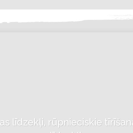
 līdzekļi, rūpnieciskie tīrīšan