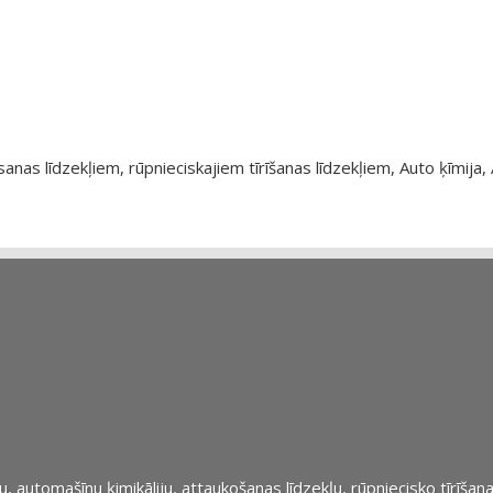
as līdzekļiem, rūpnieciskajiem tīrīšanas līdzekļiem, Auto ķīmija, 
automašīnu ķimikāliju, attaukošanas līdzekļu, rūpniecisko tīrīšana