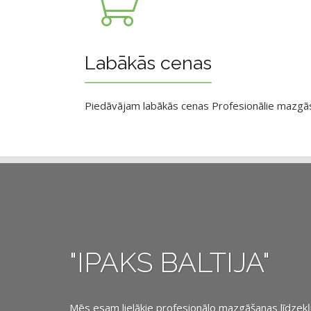
Labākās cenas
Piedāvājam labākās cenas Profesionālie mazgāsan
"IPAKS BALTIJA"
Mēs esam lielākie profesionālo mazgāšanas līdzekļu, 