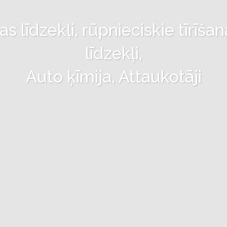
 līdzekļi, rūpnieciskie tīrīšan
līdzekļi,
Auto ķīmija, Attaukotāji