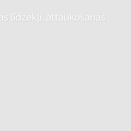
as līdzekļi, attaukošanas