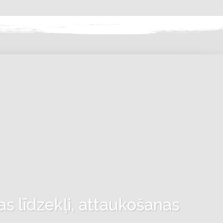
as līdzekļi, attaukošanas