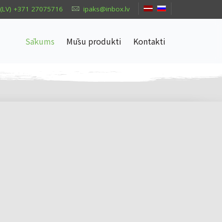
(LV) +371 27075716
ipaks@inbox.lv
Sākums
Mūsu produkti
Kontakti