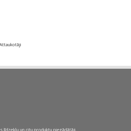
Attaukotāji
s līdzekļu un citu produktu piegādātāji.