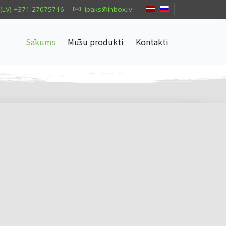
(LV) +371 27075716
ipaks@inbox.lv
Sākums
Mūsu produkti
Kontakti