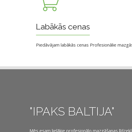
Labākās cenas
Piedāvājam labākās cenas Profesionālie mazgāsan
"IPAKS BALTIJA"
Mēs esam lielākie profesionālo mazgāšanas līdzekļu, 