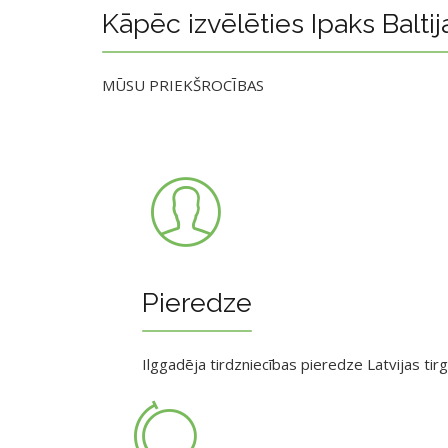
Kāpēc izvēlēties Ipaks Baltij
MŪSU PRIEKŠROCĪBAS
Pieredze
Ilggadēja tirdzniecības pieredze Latvijas tir