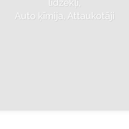
līdzekļi,
Auto ķīmija, Attaukotāji