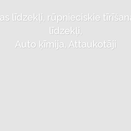
 līdzekļi, rūpnieciskie tīrīšan
līdzekļi,
Auto ķīmija, Attaukotāji