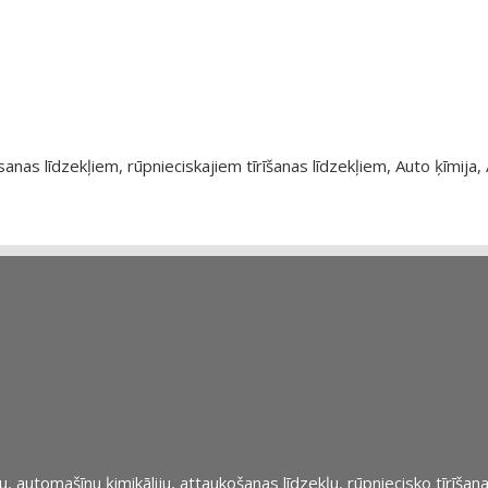
as līdzekļiem, rūpnieciskajiem tīrīšanas līdzekļiem, Auto ķīmija, 
automašīnu ķimikāliju, attaukošanas līdzekļu, rūpniecisko tīrīšana