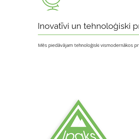
Inovatīvi un tehnoloģiski p
Mēs piedāvājam tehnoloģiski vismodernākos p