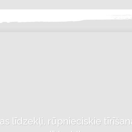
 līdzekļi, rūpnieciskie tīrīšan