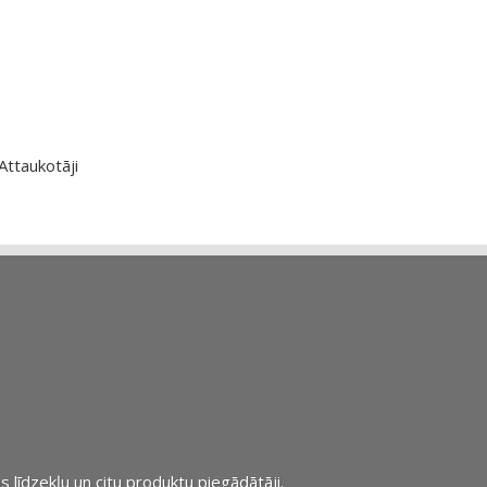
Attaukotāji
s līdzekļu un citu produktu piegādātāji.