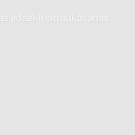
as līdzekļi, attaukošanas