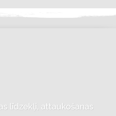
as līdzekļi, attaukošanas