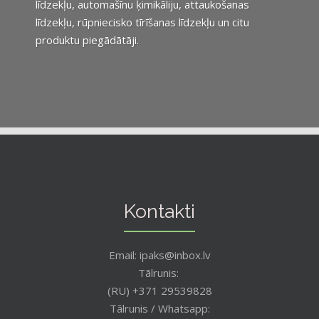
līdzekļu, automašīnu ķimikāliju, attaukošanas
līdzekļu, rūpniecisko tīrīšanas līdzekļu un citu
produktu piegādātāji.
Kontakti
Email: ipaks@inbox.lv
Tālrunis:
(RU) +371 29539828
Tālrunis / Whatsapp: