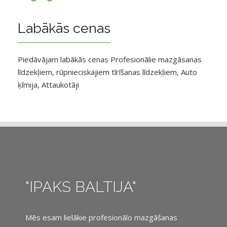
Labākās cenas
Piedāvājam labākās cenas Profesionālie mazgāsanas
līdzekļiem, rūpnieciskajiem tīrīšanas līdzekļiem, Auto
ķīmija, Attaukotāji
"IPAKS BALTIJA"
Mēs esam lielākie profesionālo mazgāšanas