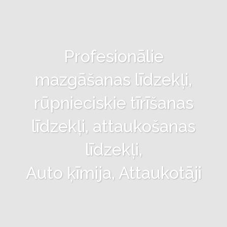
Profesionālie
mazgāšanas līdzekļi,
rūpnieciskie tīrīšanas
līdzekļi, attaukošanas
līdzekļi,
Auto ķīmija, Attaukotāji