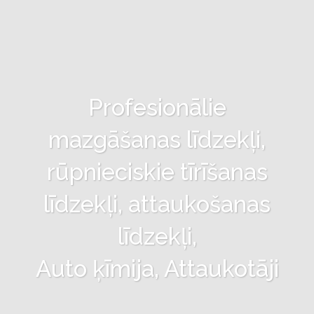
Profesionālie
mazgāšanas līdzekļi,
rūpnieciskie tīrīšanas
līdzekļi, attaukošanas
līdzekļi,
Auto ķīmija, Attaukotāji