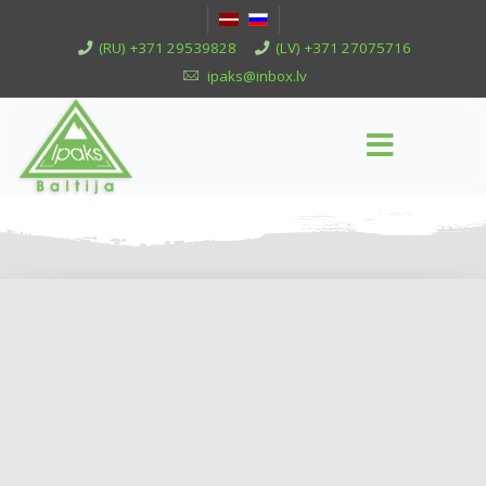
(RU) +371 29539828
(LV) +371 27075716
ipaks@inbox.lv