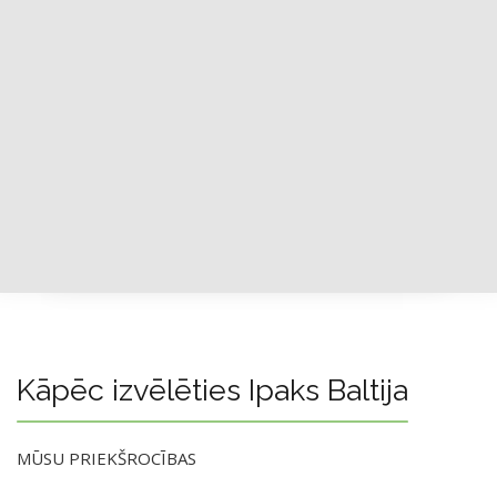
Kāpēc izvēlēties Ipaks Baltija
MŪSU PRIEKŠROCĪBAS