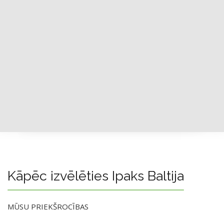
Kāpēc izvēlēties Ipaks Baltija
MŪSU PRIEKŠROCĪBAS