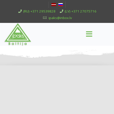
(RU) +371 29539828
(LV) +371 27075716
ipaks@inbox.lv