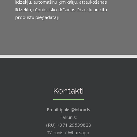
līdzekļu, automašīnu ķimikāliju, attaukošanas
līdzekļu, rūpniecisko tīrīšanas līdzekļu un citu
produktu piegādātāji.
Kontakti
Email: ipaks@inbox.lv
Tālrunis:
(RU) +371 29539828
Tālrunis / Whatsapp: