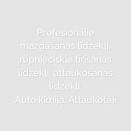
Profesionālie
mazgāšanas līdzekļi,
rūpnieciskie tīrīšanas
līdzekļi, attaukošanas
līdzekļi,
Auto ķīmija, Attaukotāji