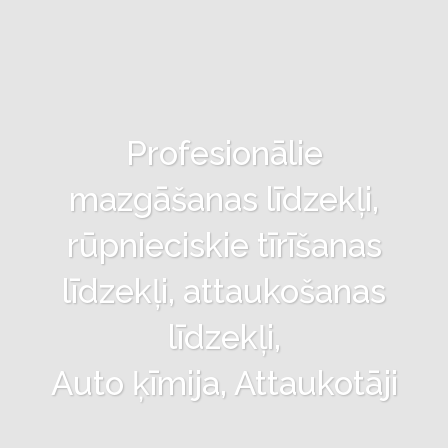
Profesionālie
mazgāšanas līdzekļi,
rūpnieciskie tīrīšanas
līdzekļi, attaukošanas
līdzekļi,
Auto ķīmija, Attaukotāji