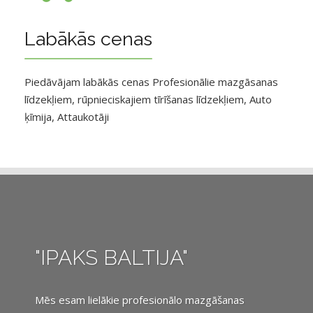
Labākās cenas
Piedāvājam labākās cenas Profesionālie mazgāsanas
līdzekļiem, rūpnieciskajiem tīrīšanas līdzekļiem, Auto
ķīmija, Attaukotāji
"IPAKS BALTIJA"
Mēs esam lielākie profesionālo mazgāšanas