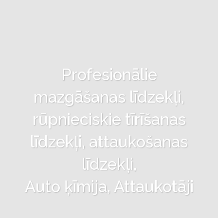
Profesionālie
mazgāšanas līdzekļi,
rūpnieciskie tīrīšanas
līdzekļi, attaukošanas
līdzekļi,
Auto ķīmija, Attaukotāji