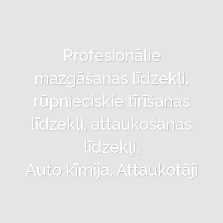
Profesionālie
mazgāšanas līdzekļi,
rūpnieciskie tīrīšanas
līdzekļi, attaukošanas
līdzekļi,
Auto ķīmija, Attaukotāji