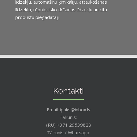
līdzekļu, automašīnu ķimikāliju, attaukošanas
līdzekļu, rūpniecisko tīrīšanas līdzekļu un citu
produktu piegādātāji.
Kontakti
Email: ipaks@inbox.lv
Tālrunis:
(RU) +371 29539828
Tālrunis / Whatsapp: