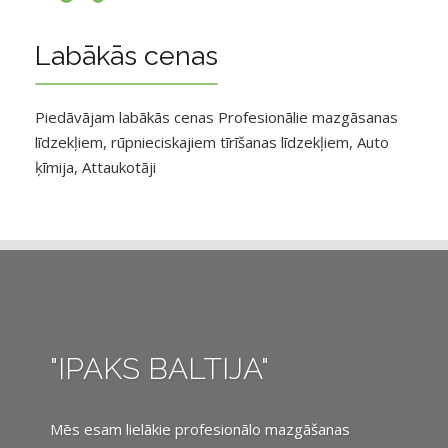
Labākās cenas
Piedāvājam labākās cenas Profesionālie mazgāsanas
līdzekļiem, rūpnieciskajiem tīrīšanas līdzekļiem, Auto
ķīmija, Attaukotāji
"IPAKS BALTIJA"
Mēs esam lielākie profesionālo mazgāšanas