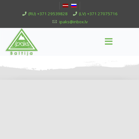
(RU) +371 29539828
(LV) +371 27075716
ipaks@inbox.lv