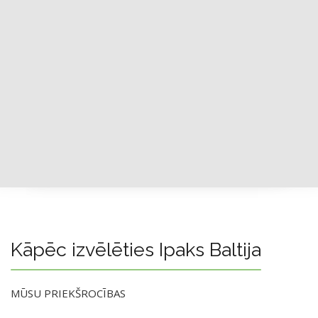
Kāpēc izvēlēties Ipaks Baltija
MŪSU PRIEKŠROCĪBAS