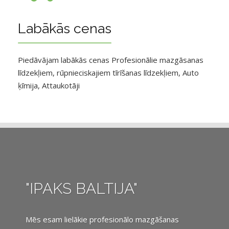
Labākās cenas
Piedāvājam labākās cenas Profesionālie mazgāsanas
līdzekļiem, rūpnieciskajiem tīrīšanas līdzekļiem, Auto
ķīmija, Attaukotāji
"IPAKS BALTIJA"
Mēs esam lielākie profesionālo mazgāšanas