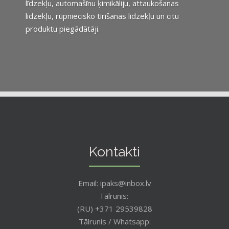
līdzekļu, automašīnu ķimikāliju, attaukošanas
līdzekļu, rūpniecisko tīrīšanas līdzekļu un citu
produktu piegādātāji.
Kontakti
Email: ipaks@inbox.lv
Tālrunis:
(RU) +371 29539828
Tālrunis / Whatsapp: