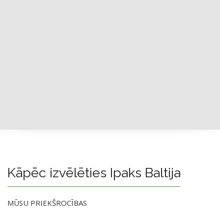
Kāpēc izvēlēties Ipaks Baltija
MŪSU PRIEKŠROCĪBAS