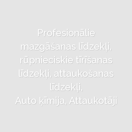
Profesionālie
mazgāšanas līdzekļi,
rūpnieciskie tīrīšanas
līdzekļi, attaukošanas
līdzekļi,
Auto ķīmija, Attaukotāji