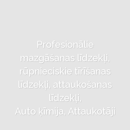
Profesionālie
mazgāšanas līdzekļi,
rūpnieciskie tīrīšanas
līdzekļi, attaukošanas
līdzekļi,
Auto ķīmija, Attaukotāji