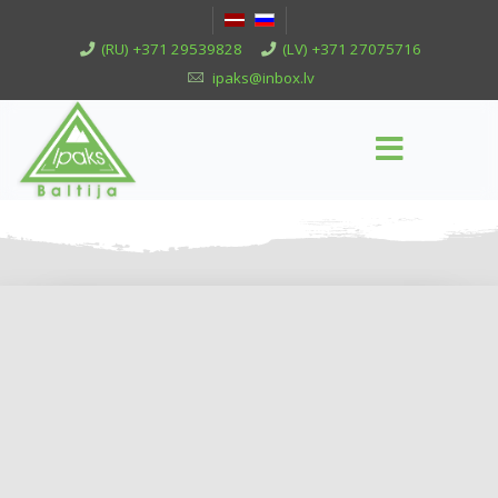
(RU) +371 29539828
(LV) +371 27075716
ipaks@inbox.lv