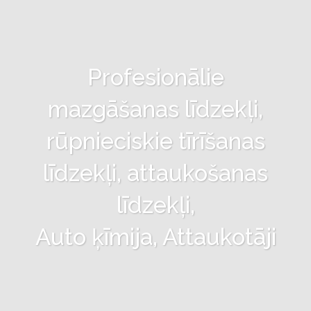
Profesionālie
mazgāšanas līdzekļi,
rūpnieciskie tīrīšanas
līdzekļi, attaukošanas
līdzekļi,
Auto ķīmija, Attaukotāji