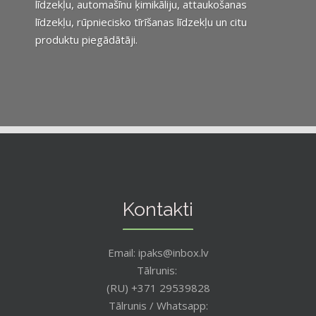
līdzekļu, automašīnu ķimikāliju, attaukošanas
līdzekļu, rūpniecisko tīrīšanas līdzekļu un citu
produktu piegādātāji.
Kontakti
Email: ipaks@inbox.lv
Tālrunis:
(RU) +371 29539828
Tālrunis / Whatsapp: