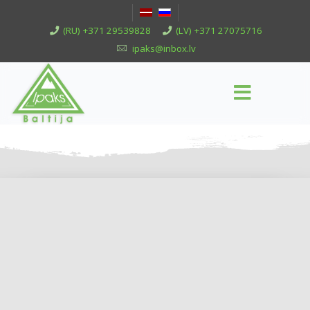
(RU) +371 29539828
(LV) +371 27075716
ipaks@inbox.lv