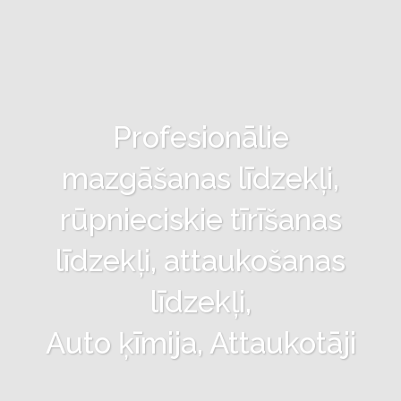
Profesionālie
mazgāšanas līdzekļi,
rūpnieciskie tīrīšanas
līdzekļi, attaukošanas
līdzekļi,
Auto ķīmija, Attaukotāji