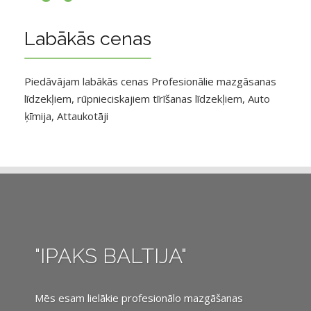
Labākās cenas
Piedāvājam labākās cenas Profesionālie mazgāsanas
līdzekļiem, rūpnieciskajiem tīrīšanas līdzekļiem, Auto
ķīmija, Attaukotāji
"IPAKS BALTIJA"
Mēs esam lielākie profesionālo mazgāšanas