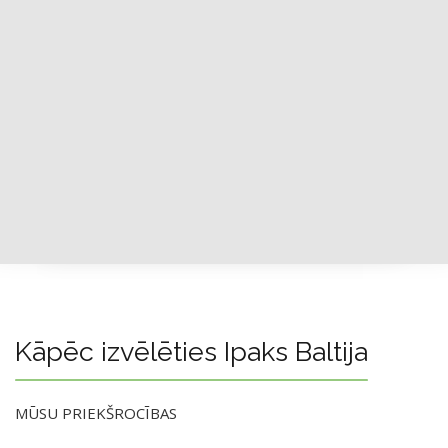
Kāpēc izvēlēties Ipaks Baltija
MŪSU PRIEKŠROCĪBAS