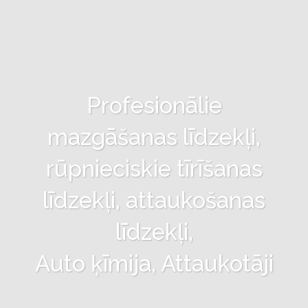
Profesionālie
mazgāšanas līdzekļi,
rūpnieciskie tīrīšanas
līdzekļi, attaukošanas
līdzekļi,
Auto ķīmija, Attaukotāji