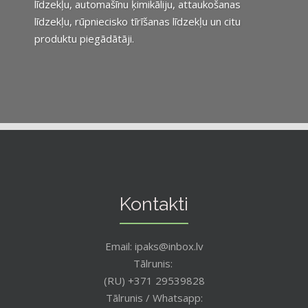
līdzekļu, automašīnu ķimikāliju, attaukošanas
līdzekļu, rūpniecisko tīrīšanas līdzekļu un citu
produktu piegādātāji.
Kontakti
Email: ipaks@inbox.lv
Tālrunis:
(RU) +371 29539828
Tālrunis / Whatsapp: