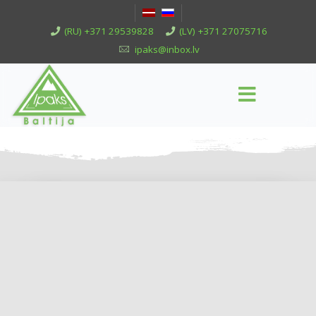
(RU) +371 29539828
(LV) +371 27075716
ipaks@inbox.lv