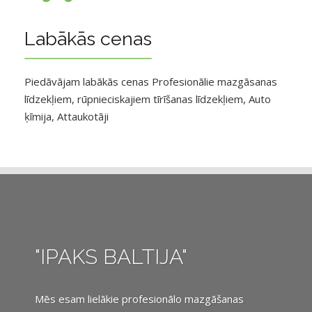
Labākās cenas
Piedāvājam labākās cenas Profesionālie mazgāsanas
līdzekļiem, rūpnieciskajiem tīrīšanas līdzekļiem, Auto
ķīmija, Attaukotāji
"IPAKS BALTIJA"
Mēs esam lielākie profesionālo mazgāšanas