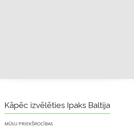
Kāpēc izvēlēties Ipaks Baltija
MŪSU PRIEKŠROCĪBAS