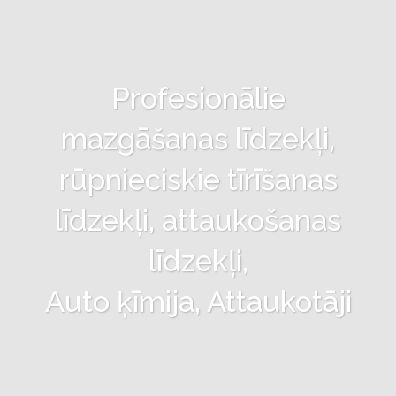
Profesionālie
mazgāšanas līdzekļi,
rūpnieciskie tīrīšanas
līdzekļi, attaukošanas
līdzekļi,
Auto ķīmija, Attaukotāji