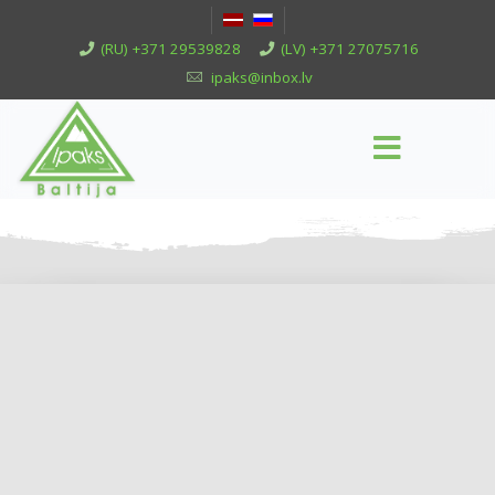
(RU) +371 29539828
(LV) +371 27075716
ipaks@inbox.lv