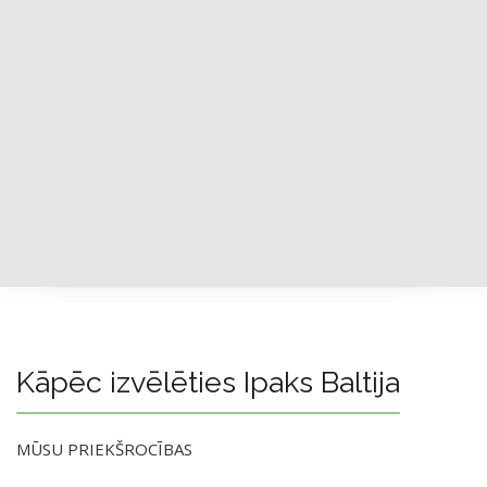
Kāpēc izvēlēties Ipaks Baltija
MŪSU PRIEKŠROCĪBAS