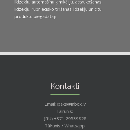
līdzekļu, automašīnu ķimikāliju, attaukošanas
līdzekļu, rūpniecisko tīrīšanas līdzekļu un citu
produktu piegādātāji.
Kontakti
Email: ipaks@inbox.lv
Tālrunis:
(RU) +371 29539828
Tālrunis / Whatsapp: