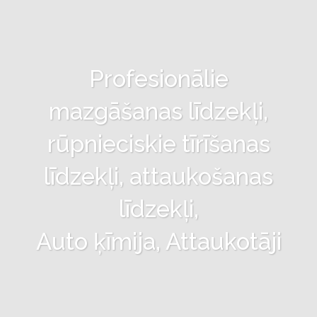
Profesionālie
mazgāšanas līdzekļi,
rūpnieciskie tīrīšanas
līdzekļi, attaukošanas
līdzekļi,
Auto ķīmija, Attaukotāji