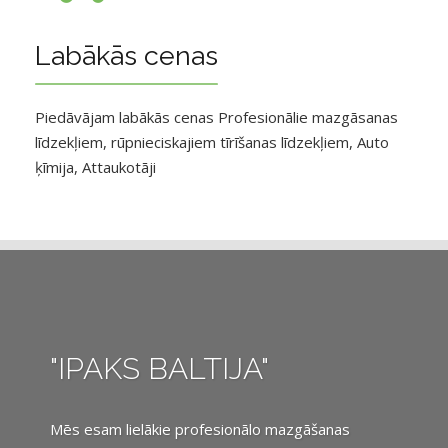
Labākās cenas
Piedāvājam labākās cenas Profesionālie mazgāsanas
līdzekļiem, rūpnieciskajiem tīrīšanas līdzekļiem, Auto
ķīmija, Attaukotāji
"IPAKS BALTIJA"
Mēs esam lielākie profesionālo mazgāšanas