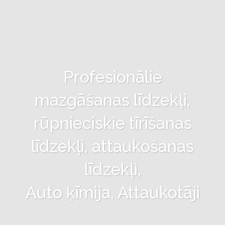
Profesionālie
mazgāšanas līdzekļi,
rūpnieciskie tīrīšanas
līdzekļi, attaukošanas
līdzekļi,
Auto ķīmija, Attaukotāji