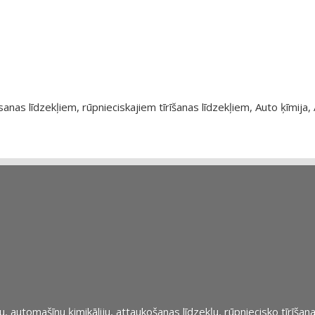
as līdzekļiem, rūpnieciskajiem tīrīšanas līdzekļiem, Auto ķīmija, 
automašīnu ķimikāliju, attaukošanas līdzekļu, rūpniecisko tīrīšana