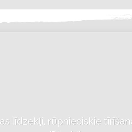
 līdzekļi, rūpnieciskie tīrīšan