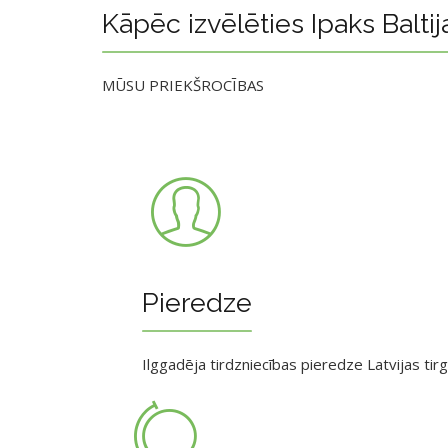
Kāpēc izvēlēties Ipaks Baltij
MŪSU PRIEKŠROCĪBAS
Pieredze
Ilggadēja tirdzniecības pieredze Latvijas tir