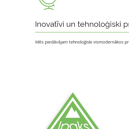
Inovatīvi un tehnoloģiski p
Mēs piedāvājam tehnoloģiski vismodernākos p