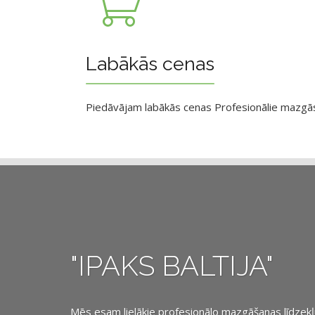
Labākās cenas
Piedāvājam labākās cenas Profesionālie mazgāsan
"IPAKS BALTIJA"
Mēs esam lielākie profesionālo mazgāšanas līdzekļu, 