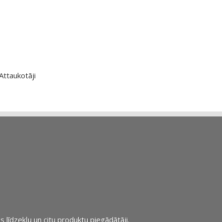
Attaukotāji
s līdzekļu un citu produktu piegādātāji.