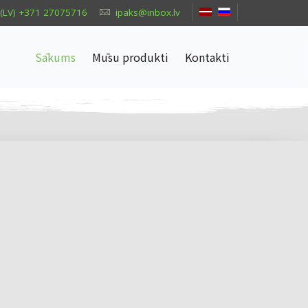
(LV) +371 27075716
ipaks@inbox.lv
Sākums
Mūsu produkti
Kontakti