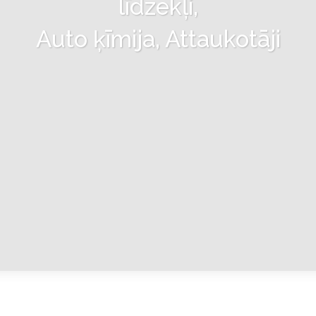
līdzekļi,
Auto ķīmija, Attaukotāji