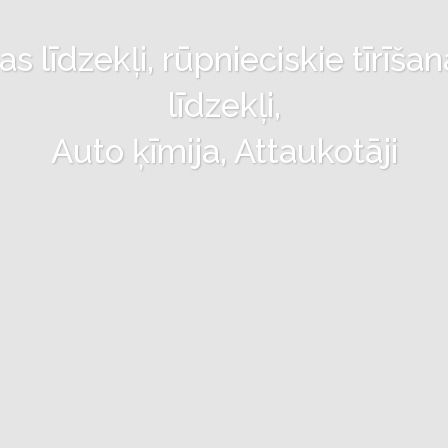
 līdzekļi, rūpnieciskie tīrīšan
līdzekļi,
Auto ķīmija, Attaukotāji