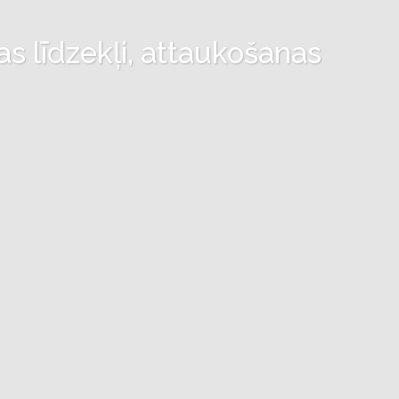
as līdzekļi, attaukošanas