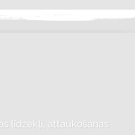
as līdzekļi, attaukošanas