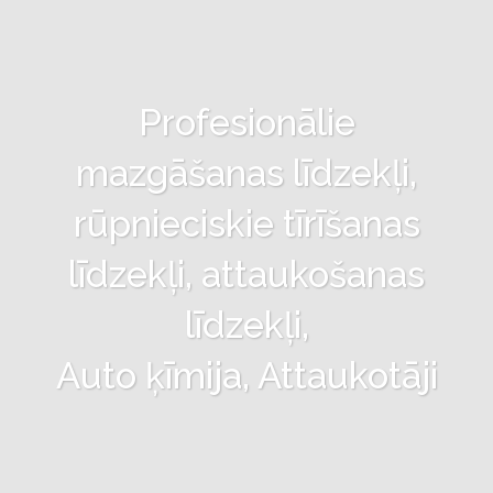
Profesionālie
mazgāšanas līdzekļi,
rūpnieciskie tīrīšanas
līdzekļi, attaukošanas
līdzekļi,
Auto ķīmija, Attaukotāji