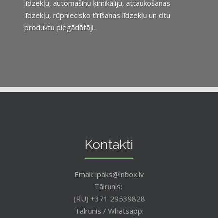
līdzekļu, automašīnu ķimikāliju, attaukošanas
līdzekļu, rūpniecisko tīrīšanas līdzekļu un citu
produktu piegādātāji.
Kontakti
Email: ipaks@inbox.lv
Tālrunis:
(RU) +371 29539828
Tālrunis / Whatsapp: