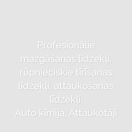
Profesionālie
mazgāšanas līdzekļi,
rūpnieciskie tīrīšanas
līdzekļi, attaukošanas
līdzekļi,
Auto ķīmija, Attaukotāji