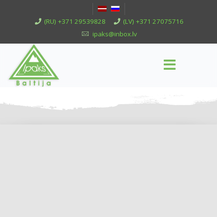
(RU) +371 29539828
(LV) +371 27075716
ipaks@inbox.lv