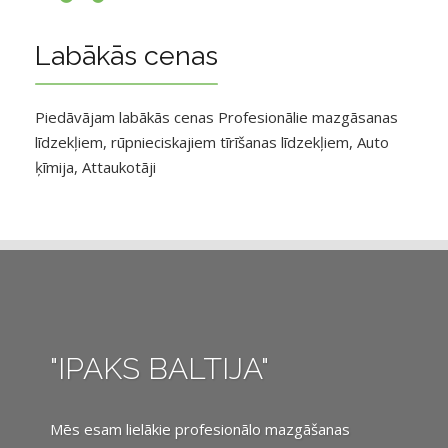
Labākās cenas
Piedāvājam labākās cenas Profesionālie mazgāsanas
līdzekļiem, rūpnieciskajiem tīrīšanas līdzekļiem, Auto
ķīmija, Attaukotāji
"IPAKS BALTIJA"
Mēs esam lielākie profesionālo mazgāšanas