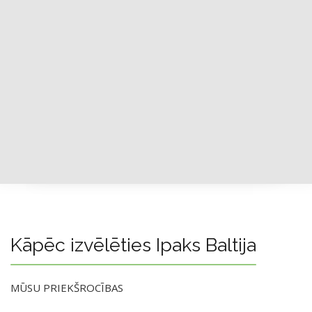
Kāpēc izvēlēties Ipaks Baltija
MŪSU PRIEKŠROCĪBAS