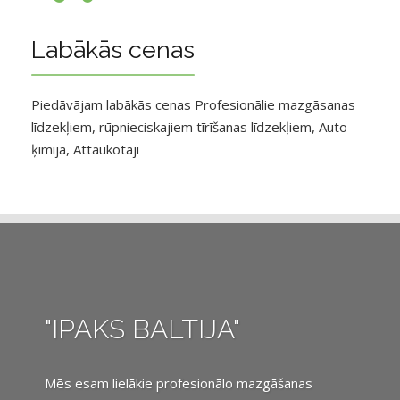
Labākās cenas
Piedāvājam labākās cenas Profesionālie mazgāsanas
līdzekļiem, rūpnieciskajiem tīrīšanas līdzekļiem, Auto
ķīmija, Attaukotāji
"IPAKS BALTIJA"
Mēs esam lielākie profesionālo mazgāšanas