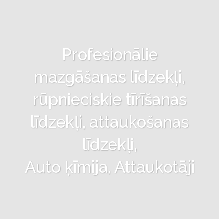
Profesionālie
mazgāšanas līdzekļi,
rūpnieciskie tīrīšanas
līdzekļi, attaukošanas
līdzekļi,
Auto ķīmija, Attaukotāji