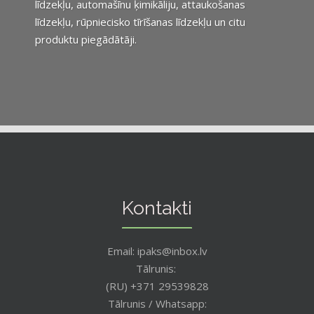
līdzekļu, automašīnu ķimikāliju, attaukošanas
līdzekļu, rūpniecisko tīrīšanas līdzekļu un citu
produktu piegādātāji.
Kontakti
Email: ipaks@inbox.lv
Tālrunis:
(RU) +371 29539828
Tālrunis / Whatsapp: