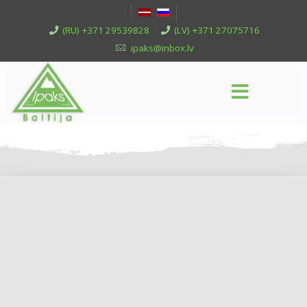
(RU) +371 29539828
(LV) +371 27075716
ipaks@inbox.lv