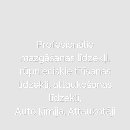
Profesionālie
mazgāšanas līdzekļi,
rūpnieciskie tīrīšanas
līdzekļi, attaukošanas
līdzekļi,
Auto ķīmija, Attaukotāji