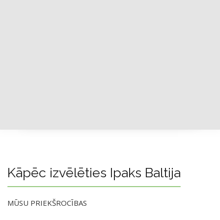
Kāpēc izvēlēties Ipaks Baltija
MŪSU PRIEKŠROCĪBAS