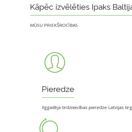
Kāpēc izvēlēties Ipaks Baltij
MŪSU PRIEKŠROCĪBAS
Pieredze
Ilggadēja tirdzniecības pieredze Latvijas tir