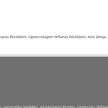
as līdzekļiem, rūpnieciskajiem tīrīšanas līdzekļiem, Auto ķīmija, 
automašīnu ķimikāliju, attaukošanas līdzekļu, rūpniecisko tīrīšana