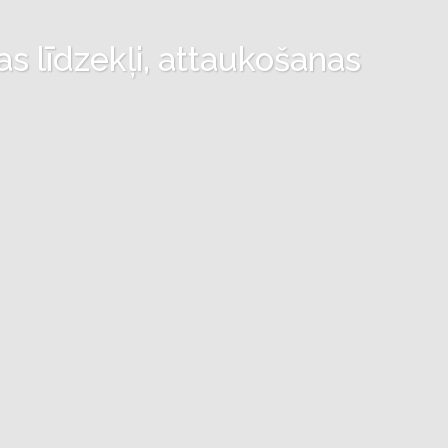
as līdzekļi, attaukošanas