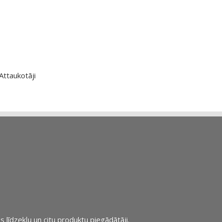
Attaukotāji
s līdzekļu un citu produktu piegādātāji.