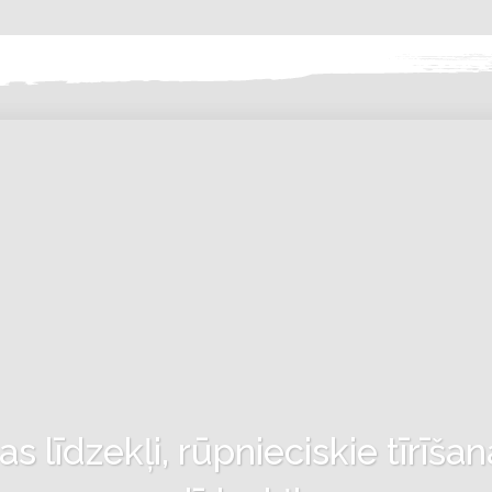
 līdzekļi, rūpnieciskie tīrīšan