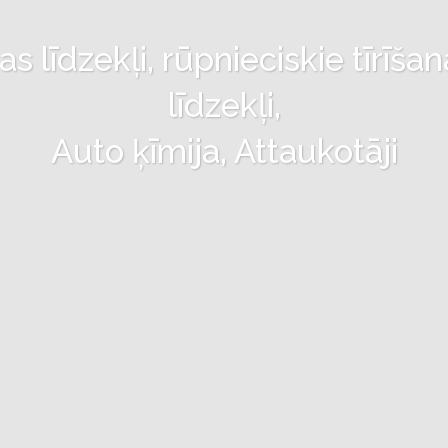
 līdzekļi, rūpnieciskie tīrīšan
līdzekļi,
Auto ķīmija, Attaukotāji