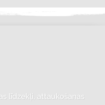
as līdzekļi, attaukošanas