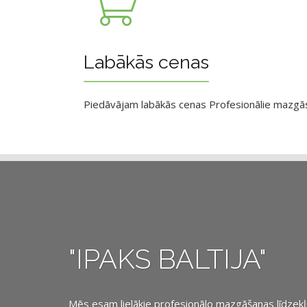
Labākās cenas
Piedāvājam labākās cenas Profesionālie mazgāsan
"IPAKS BALTIJA"
Mēs esam lielākie profesionālo mazgāšanas līdzekļu, 