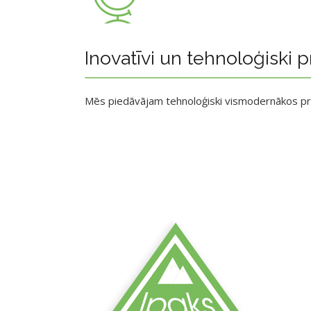
Inovatīvi un tehnoloģiski p
Mēs piedāvājam tehnoloģiski vismodernākos p