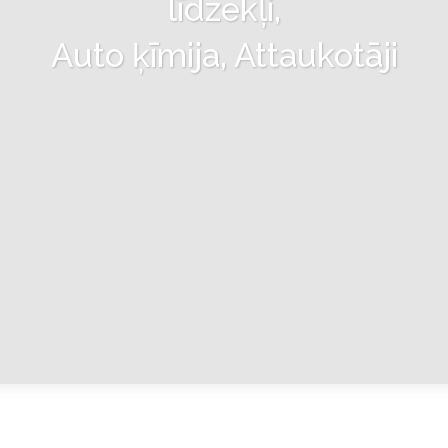
līdzekļi,
Auto ķīmija, Attaukotāji