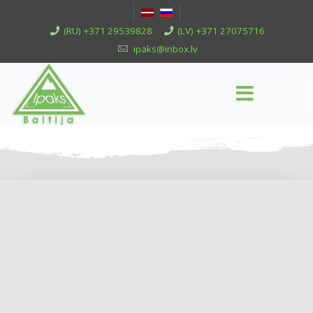
(RU) +371 29539828
(LV) +371 27075716
ipaks@inbox.lv