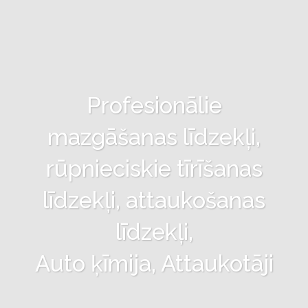
Profesionālie
mazgāšanas līdzekļi,
rūpnieciskie tīrīšanas
līdzekļi, attaukošanas
līdzekļi,
Auto ķīmija, Attaukotāji