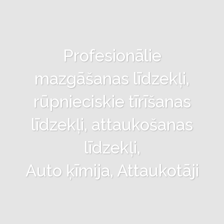
Profesionālie
mazgāšanas līdzekļi,
rūpnieciskie tīrīšanas
līdzekļi, attaukošanas
līdzekļi,
Auto ķīmija, Attaukotāji