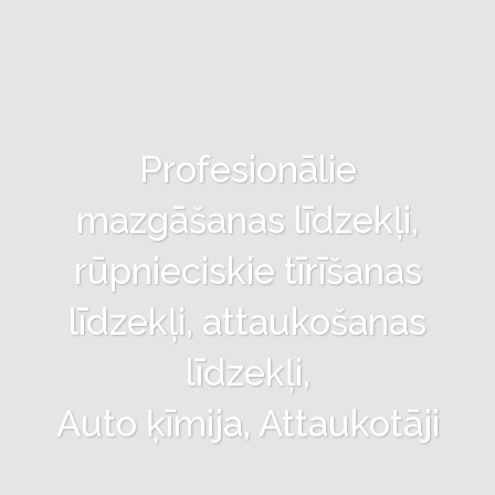
Profesionālie
mazgāšanas līdzekļi,
rūpnieciskie tīrīšanas
līdzekļi, attaukošanas
līdzekļi,
Auto ķīmija, Attaukotāji