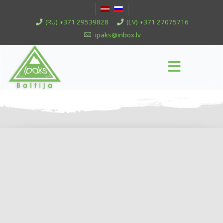
(RU) +371 29539828
(LV) +371 27075716
ipaks@inbox.lv