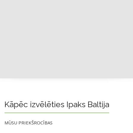
Kāpēc izvēlēties Ipaks Baltija
MŪSU PRIEKŠROCĪBAS