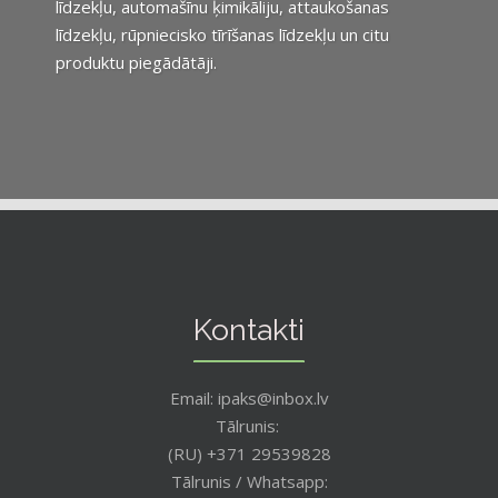
līdzekļu, automašīnu ķimikāliju, attaukošanas
līdzekļu, rūpniecisko tīrīšanas līdzekļu un citu
produktu piegādātāji.
Kontakti
Email: ipaks@inbox.lv
Tālrunis:
(RU) +371 29539828
Tālrunis / Whatsapp: