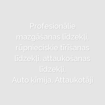
Profesionālie
mazgāšanas līdzekļi,
rūpnieciskie tīrīšanas
līdzekļi, attaukošanas
līdzekļi,
Auto ķīmija, Attaukotāji