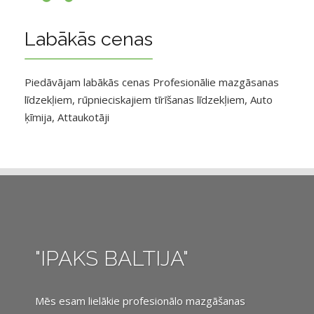
Labākās cenas
Piedāvājam labākās cenas Profesionālie mazgāsanas
līdzekļiem, rūpnieciskajiem tīrīšanas līdzekļiem, Auto
ķīmija, Attaukotāji
"IPAKS BALTIJA"
Mēs esam lielākie profesionālo mazgāšanas