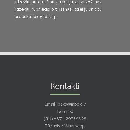
līdzekļu, automašīnu ķimikāliju, attaukošanas
līdzekļu, rūpniecisko tīrīšanas līdzekļu un citu
produktu piegādātāji.
Kontakti
Email: ipaks@inbox.lv
Tālrunis:
(RU) +371 29539828
Tālrunis / Whatsapp: