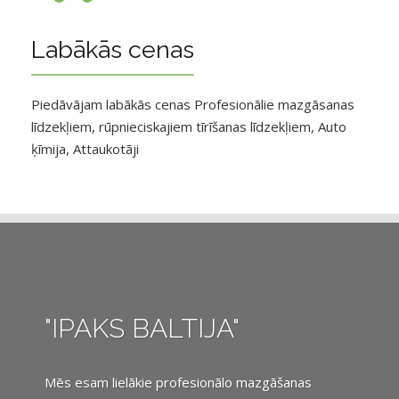
Labākās cenas
Piedāvājam labākās cenas Profesionālie mazgāsanas
līdzekļiem, rūpnieciskajiem tīrīšanas līdzekļiem, Auto
ķīmija, Attaukotāji
"IPAKS BALTIJA"
Mēs esam lielākie profesionālo mazgāšanas