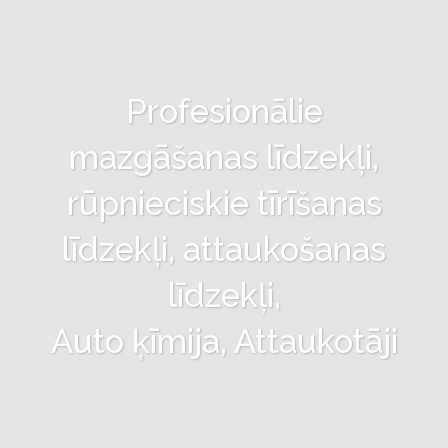
Profesionālie
mazgāšanas līdzekļi,
rūpnieciskie tīrīšanas
līdzekļi, attaukošanas
līdzekļi,
Auto ķīmija, Attaukotāji