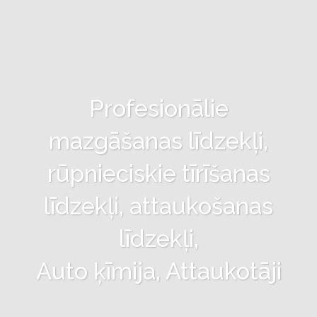
Profesionālie
mazgāšanas līdzekļi,
rūpnieciskie tīrīšanas
līdzekļi, attaukošanas
līdzekļi,
Auto ķīmija, Attaukotāji