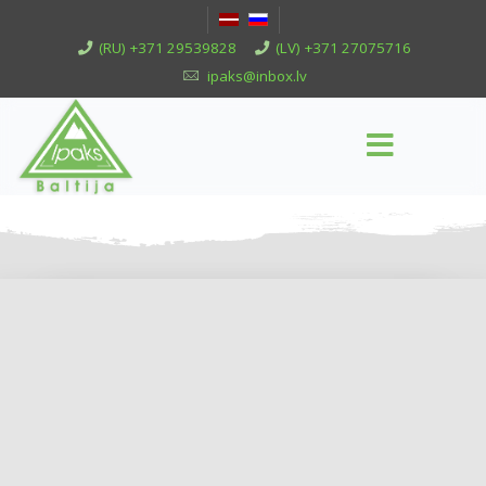
(RU) +371 29539828
(LV) +371 27075716
ipaks@inbox.lv