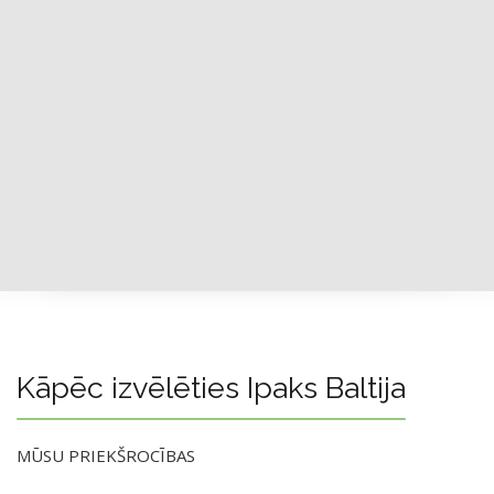
Kāpēc izvēlēties Ipaks Baltija
MŪSU PRIEKŠROCĪBAS