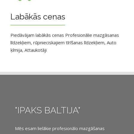
Labākās cenas
Piedāvājam labākās cenas Profesionālie mazgāsanas
līdzekļiem, rūpnieciskajiem tīrīšanas līdzekļiem, Auto
ķīmija, Attaukotāji
"IPAKS BALTIJA"
Mēs esam lielākie profesionālo mazgāšanas