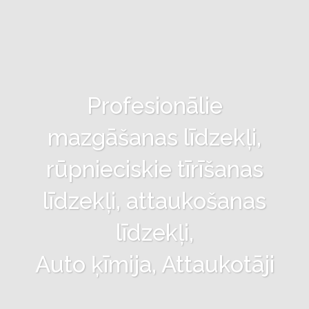
Profesionālie
mazgāšanas līdzekļi,
rūpnieciskie tīrīšanas
līdzekļi, attaukošanas
līdzekļi,
Auto ķīmija, Attaukotāji