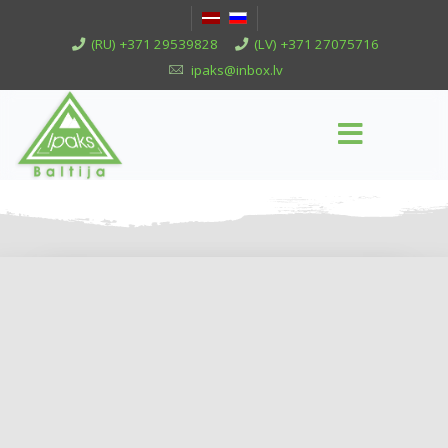
(RU) +371 29539828
(LV) +371 27075716
ipaks@inbox.lv