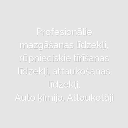
Profesionālie
mazgāšanas līdzekļi,
rūpnieciskie tīrīšanas
līdzekļi, attaukošanas
līdzekļi,
Auto ķīmija, Attaukotāji