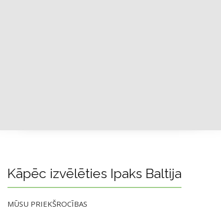
Kāpēc izvēlēties Ipaks Baltija
MŪSU PRIEKŠROCĪBAS