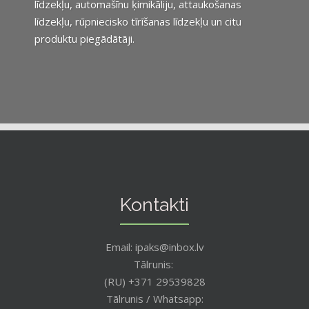
līdzekļu, automašīnu ķimikāliju, attaukošanas
līdzekļu, rūpniecisko tīrīšanas līdzekļu un citu
produktu piegādātāji.
Kontakti
Email: ipaks@inbox.lv
Tālrunis:
(RU) +371 29539828
Tālrunis / Whatsapp: