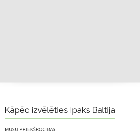
Kāpēc izvēlēties Ipaks Baltija
MŪSU PRIEKŠROCĪBAS