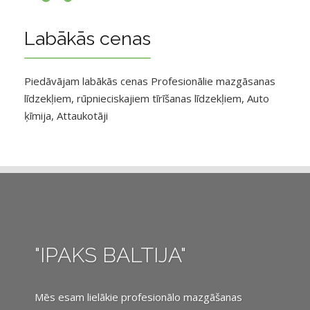
Labākās cenas
Piedāvājam labākās cenas Profesionālie mazgāsanas
līdzekļiem, rūpnieciskajiem tīrīšanas līdzekļiem, Auto
ķīmija, Attaukotāji
"IPAKS BALTIJA"
Mēs esam lielākie profesionālo mazgāšanas