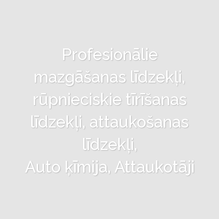
Profesionālie
mazgāšanas līdzekļi,
rūpnieciskie tīrīšanas
līdzekļi, attaukošanas
līdzekļi,
Auto ķīmija, Attaukotāji