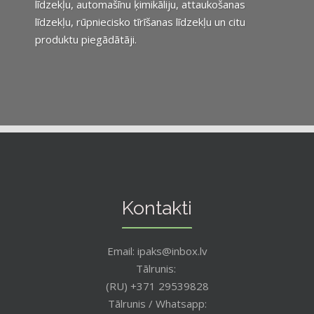
līdzekļu, automašīnu ķimikāliju, attaukošanas
līdzekļu, rūpniecisko tīrīšanas līdzekļu un citu
produktu piegādātāji.
Kontakti
Email: ipaks@inbox.lv
Tālrunis:
(RU) +371 29539828
Tālrunis / Whatsapp: