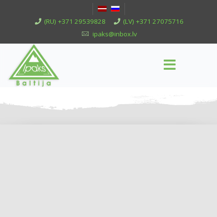
(RU) +371 29539828
(LV) +371 27075716
ipaks@inbox.lv