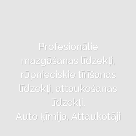
Profesionālie
mazgāšanas līdzekļi,
rūpnieciskie tīrīšanas
līdzekļi, attaukošanas
līdzekļi,
Auto ķīmija, Attaukotāji