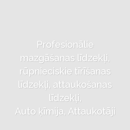
Profesionālie
mazgāšanas līdzekļi,
rūpnieciskie tīrīšanas
līdzekļi, attaukošanas
līdzekļi,
Auto ķīmija, Attaukotāji