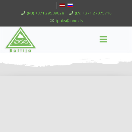
(RU) +371 29539828
(LV) +371 27075716
ipaks@inbox.lv