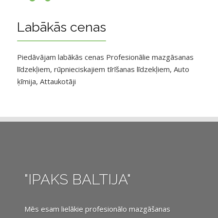
Labākās cenas
Piedāvājam labākās cenas Profesionālie mazgāsanas
līdzekļiem, rūpnieciskajiem tīrīšanas līdzekļiem, Auto
ķīmija, Attaukotāji
"IPAKS BALTIJA"
Mēs esam lielākie profesionālo mazgāšanas