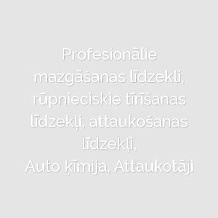
Profesionālie
mazgāšanas līdzekļi,
rūpnieciskie tīrīšanas
līdzekļi, attaukošanas
līdzekļi,
Auto ķīmija, Attaukotāji