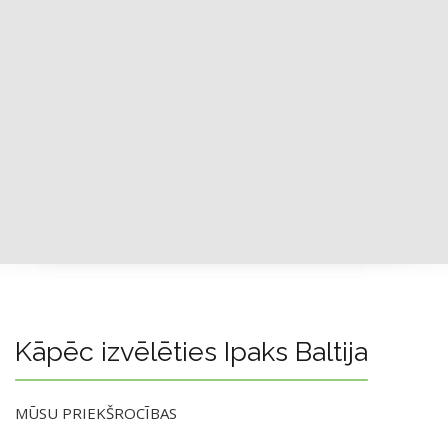
Kāpēc izvēlēties Ipaks Baltija
MŪSU PRIEKŠROCĪBAS