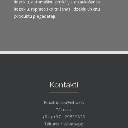
līdzekļu, automašīnu ķimikāliju, attaukošanas
līdzekļu, rūpniecisko tīrīšanas līdzekļu un citu
produktu piegādātāji.
Kontakti
Email: ipaks@inbox.lv
Tālrunis:
(RU) +371 29539828
Tālrunis / Whatsapp: