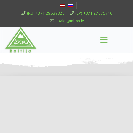
(RU) +371 29539828
(LV) +371 27075716
ipaks@inbox.lv