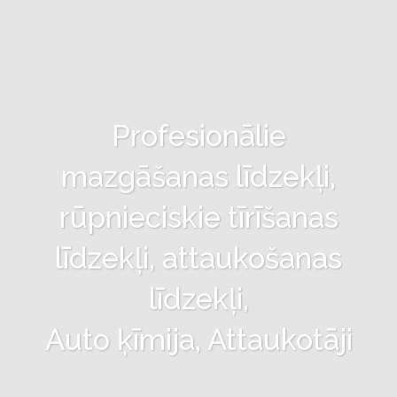
Profesionālie
mazgāšanas līdzekļi,
rūpnieciskie tīrīšanas
līdzekļi, attaukošanas
līdzekļi,
Auto ķīmija, Attaukotāji