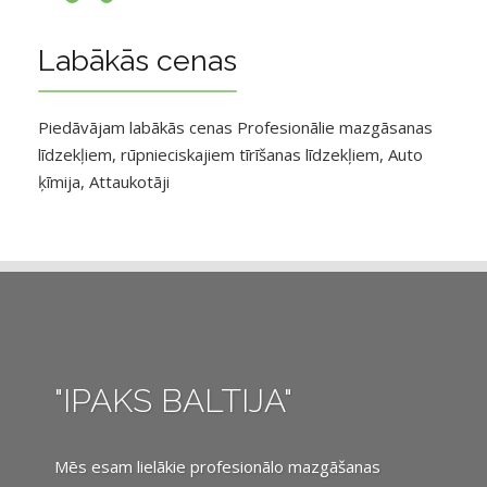
Labākās cenas
Piedāvājam labākās cenas Profesionālie mazgāsanas
līdzekļiem, rūpnieciskajiem tīrīšanas līdzekļiem, Auto
ķīmija, Attaukotāji
"IPAKS BALTIJA"
Mēs esam lielākie profesionālo mazgāšanas