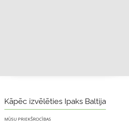
Kāpēc izvēlēties Ipaks Baltija
MŪSU PRIEKŠROCĪBAS