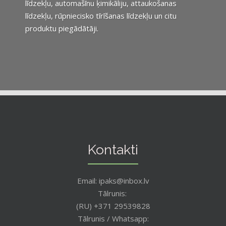
līdzekļu, automašīnu ķimikāliju, attaukošanas
līdzekļu, rūpniecisko tīrīšanas līdzekļu un citu
produktu piegādātāji.
Kontakti
Email: ipaks@inbox.lv
Tālrunis:
(RU) +371 29539828
Tālrunis / Whatsapp: