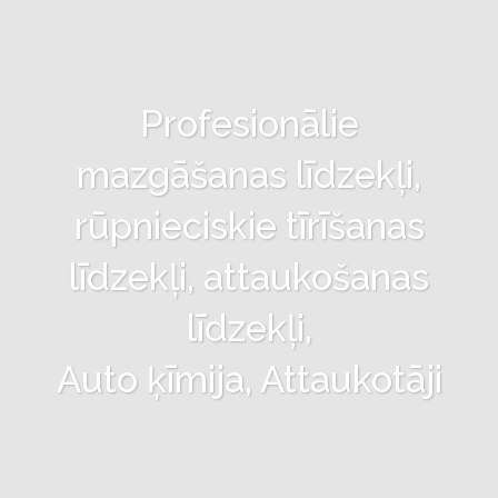
Profesionālie
mazgāšanas līdzekļi,
rūpnieciskie tīrīšanas
līdzekļi, attaukošanas
līdzekļi,
Auto ķīmija, Attaukotāji