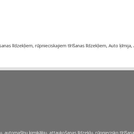
as līdzekļiem, rūpnieciskajiem tīrīšanas līdzekļiem, Auto ķīmija, 
automašīnu ķimikāliju, attaukošanas līdzekļu, rūpniecisko tīrīšana