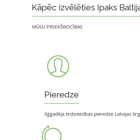
Kāpēc izvēlēties Ipaks Baltij
MŪSU PRIEKŠROCĪBAS
Pieredze
Ilggadēja tirdzniecības pieredze Latvijas tir