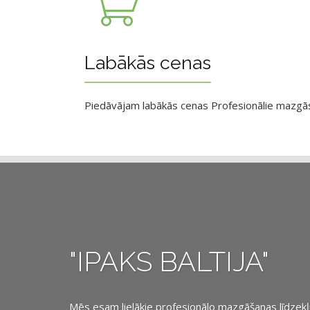
Labākās cenas
Piedāvājam labākās cenas Profesionālie mazgāsan
"IPAKS BALTIJA"
Mēs esam lielākie profesionālo mazgāšanas līdzekļu, 