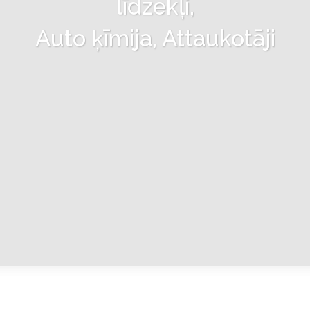
līdzekļi,
Auto ķīmija, Attaukotāji