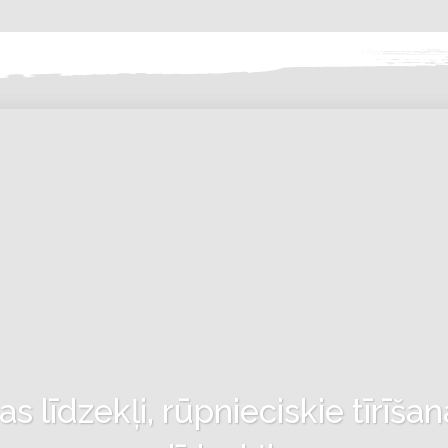
 līdzekļi, rūpnieciskie tīrīšan