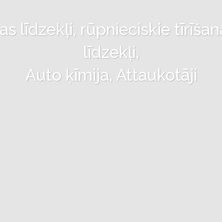
 līdzekļi, rūpnieciskie tīrīšan
līdzekļi,
Auto ķīmija, Attaukotāji