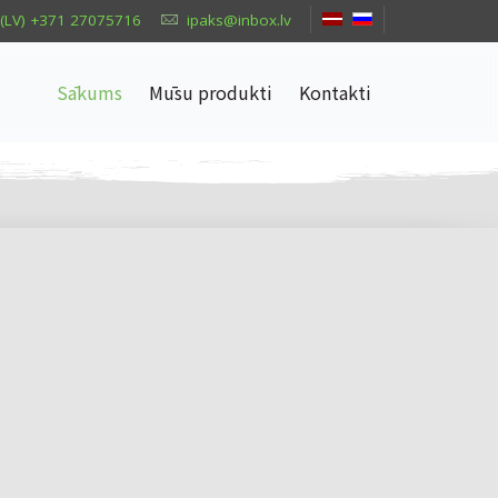
(LV) +371 27075716
ipaks@inbox.lv
Sākums
Mūsu produkti
Kontakti