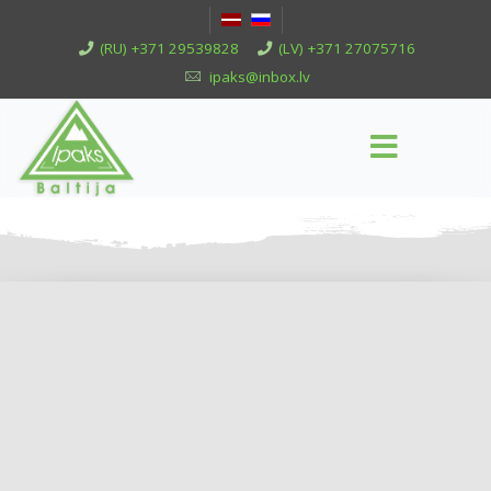
(RU) +371 29539828
(LV) +371 27075716
ipaks@inbox.lv