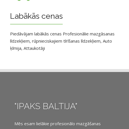
Labākās cenas
Piedāvājam labākās cenas Profesionālie mazgāsanas
līdzekļiem, rūpnieciskajiem tīrīšanas līdzekļiem, Auto
ķīmija, Attaukotāji
"IPAKS BALTIJA"
Mēs esam lielākie profesionālo mazgāšanas