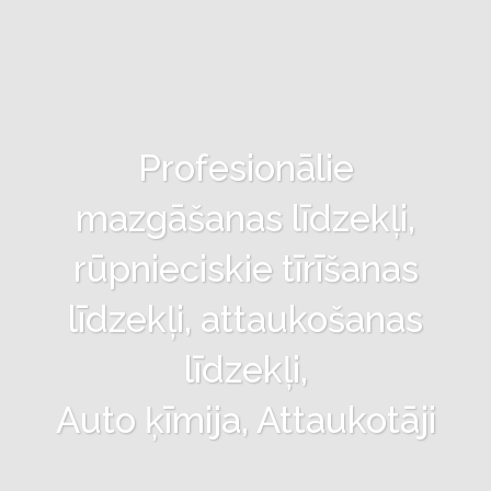
Profesionālie
mazgāšanas līdzekļi,
rūpnieciskie tīrīšanas
līdzekļi, attaukošanas
līdzekļi,
Auto ķīmija, Attaukotāji