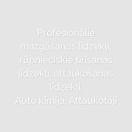
Profesionālie
mazgāšanas līdzekļi,
rūpnieciskie tīrīšanas
līdzekļi, attaukošanas
līdzekļi,
Auto ķīmija, Attaukotāji