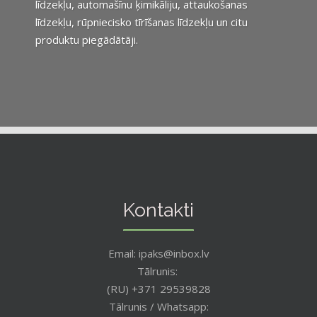
līdzekļu, automašīnu ķimikāliju, attaukošanas
līdzekļu, rūpniecisko tīrīšanas līdzekļu un citu
produktu piegādātāji.
Kontakti
Email: ipaks@inbox.lv
Tālrunis:
(RU) +371 29539828
Tālrunis / Whatsapp: