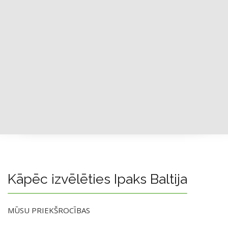
Kāpēc izvēlēties Ipaks Baltija
MŪSU PRIEKŠROCĪBAS