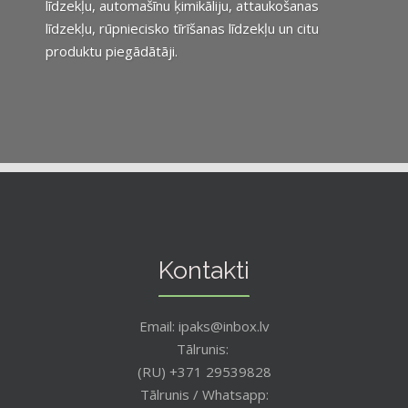
līdzekļu, automašīnu ķimikāliju, attaukošanas
līdzekļu, rūpniecisko tīrīšanas līdzekļu un citu
produktu piegādātāji.
Kontakti
Email: ipaks@inbox.lv
Tālrunis:
(RU) +371 29539828
Tālrunis / Whatsapp: