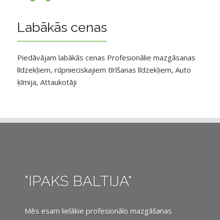
Labākās cenas
Piedāvājam labākās cenas Profesionālie mazgāsanas
līdzekļiem, rūpnieciskajiem tīrīšanas līdzekļiem, Auto
ķīmija, Attaukotāji
"IPAKS BALTIJA"
Mēs esam lielākie profesionālo mazgāšanas