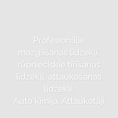
Profesionālie
mazgāšanas līdzekļi,
rūpnieciskie tīrīšanas
līdzekļi, attaukošanas
līdzekļi,
Auto ķīmija, Attaukotāji