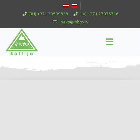
(RU) +371 29539828
(LV) +371 27075716
ipaks@inbox.lv