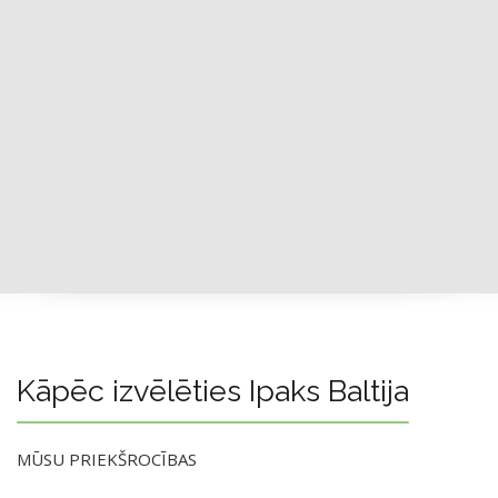
Kāpēc izvēlēties Ipaks Baltija
MŪSU PRIEKŠROCĪBAS