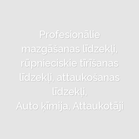
Profesionālie
mazgāšanas līdzekļi,
rūpnieciskie tīrīšanas
līdzekļi, attaukošanas
līdzekļi,
Auto ķīmija, Attaukotāji