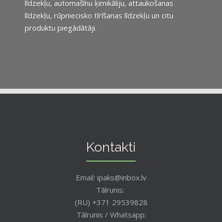
līdzekļu, automašīnu ķimikāliju, attaukošanas
līdzekļu, rūpniecisko tīrīšanas līdzekļu un citu
produktu piegādātāji.
Kontakti
Email: ipaks@inbox.lv
Tālrunis:
(RU) +371 29539828
Tālrunis / Whatsapp: