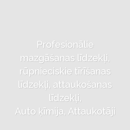
Profesionālie
mazgāšanas līdzekļi,
rūpnieciskie tīrīšanas
līdzekļi, attaukošanas
līdzekļi,
Auto ķīmija, Attaukotāji