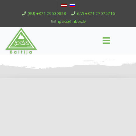
(RU) +371 29539828
(LV) +371 27075716
ipaks@inbox.lv