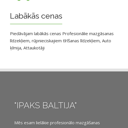
Labākās cenas
Piedāvājam labākās cenas Profesionālie mazgāsanas
līdzekļiem, rūpnieciskajiem tīrīšanas līdzekļiem, Auto
ķīmija, Attaukotāji
"IPAKS BALTIJA"
Mēs esam lielākie profesionālo mazgāšanas