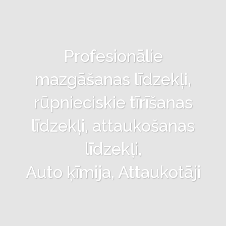
Profesionālie
mazgāšanas līdzekļi,
rūpnieciskie tīrīšanas
līdzekļi, attaukošanas
līdzekļi,
Auto ķīmija, Attaukotāji