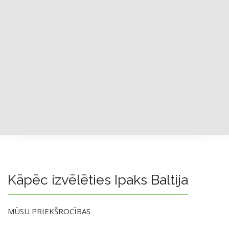
Kāpēc izvēlēties Ipaks Baltija
MŪSU PRIEKŠROCĪBAS