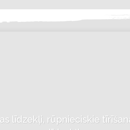
 līdzekļi, rūpnieciskie tīrīšan