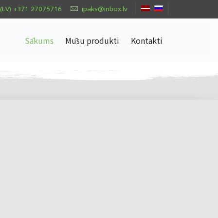
(LV) +371 27075716
ipaks@inbox.lv
Sākums
Mūsu produkti
Kontakti