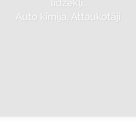
līdzekļi,
Auto ķīmija, Attaukotāji