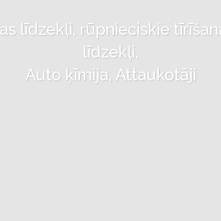
 līdzekļi, rūpnieciskie tīrīšan
līdzekļi,
Auto ķīmija, Attaukotāji