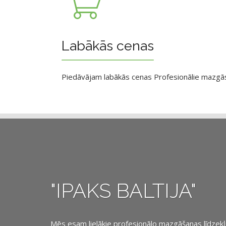
Labākās cenas
Piedāvājam labākās cenas Profesionālie mazgāsan
"IPAKS BALTIJA"
Mēs esam lielākie profesionālo mazgāšanas līdzekļu, 