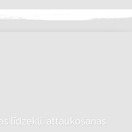
as līdzekļi, attaukošanas