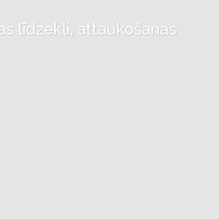
as līdzekļi, attaukošanas