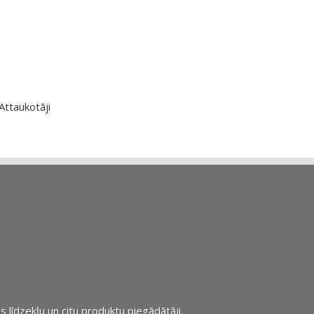
Attaukotāji
s līdzekļu un citu produktu piegādātāji.