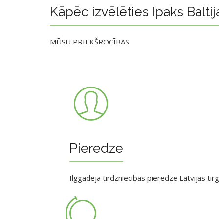
Kāpēc izvēlēties Ipaks Baltij
MŪSU PRIEKŠROCĪBAS
Pieredze
Ilggadēja tirdzniecības pieredze Latvijas tir