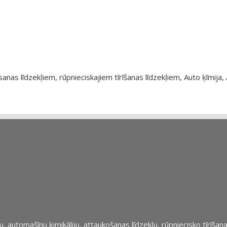
as līdzekļiem, rūpnieciskajiem tīrīšanas līdzekļiem, Auto ķīmija, 
automašīnu ķimikāliju, attaukošanas līdzekļu, rūpniecisko tīrīšana