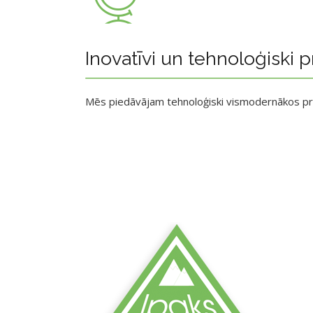
Inovatīvi un tehnoloģiski p
Mēs piedāvājam tehnoloģiski vismodernākos p