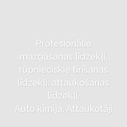
Profesionālie
mazgāšanas līdzekļi,
rūpnieciskie tīrīšanas
līdzekļi, attaukošanas
līdzekļi,
Auto ķīmija, Attaukotāji