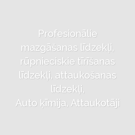
Profesionālie
mazgāšanas līdzekļi,
rūpnieciskie tīrīšanas
līdzekļi, attaukošanas
līdzekļi,
Auto ķīmija, Attaukotāji