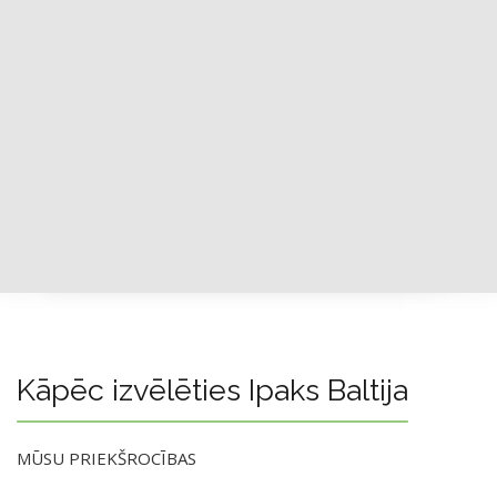
Kāpēc izvēlēties Ipaks Baltija
MŪSU PRIEKŠROCĪBAS