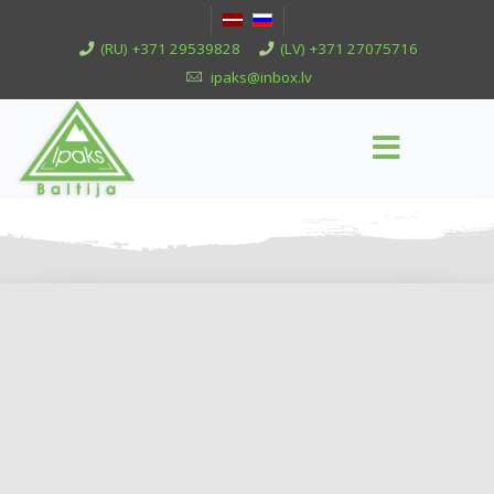
(RU) +371 29539828
(LV) +371 27075716
ipaks@inbox.lv