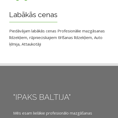
Labākās cenas
Piedāvājam labākās cenas Profesionālie mazgāsanas
līdzekļiem, rūpnieciskajiem tīrīšanas līdzekļiem, Auto
ķīmija, Attaukotāji
"IPAKS BALTIJA"
Mēs esam lielākie profesionālo mazgāšanas