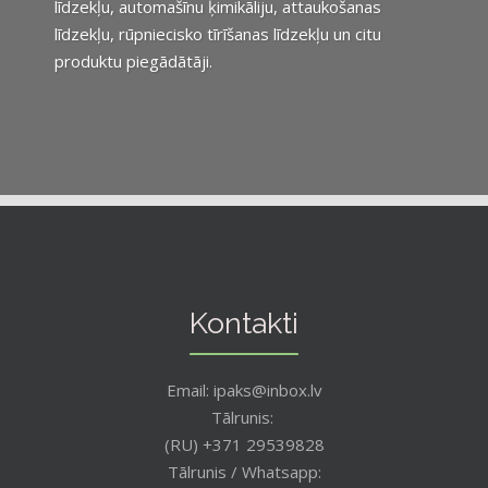
līdzekļu, automašīnu ķimikāliju, attaukošanas
līdzekļu, rūpniecisko tīrīšanas līdzekļu un citu
produktu piegādātāji.
Kontakti
Email: ipaks@inbox.lv
Tālrunis:
(RU) +371 29539828
Tālrunis / Whatsapp: