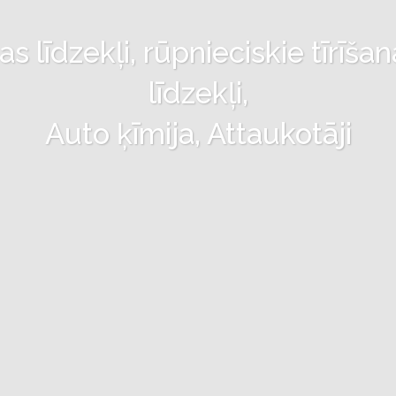
 līdzekļi, rūpnieciskie tīrīšan
līdzekļi,
Auto ķīmija, Attaukotāji