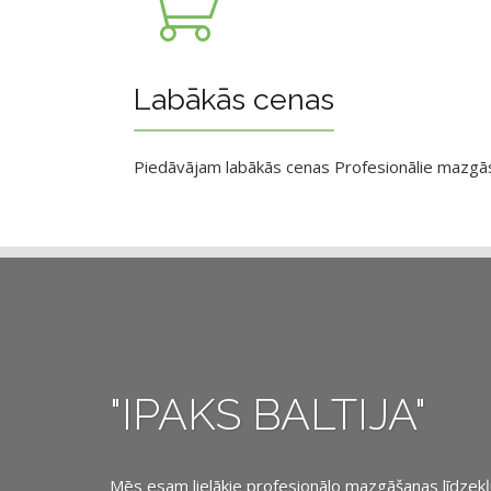
Labākās cenas
Piedāvājam labākās cenas Profesionālie mazgāsan
"IPAKS BALTIJA"
Mēs esam lielākie profesionālo mazgāšanas līdzekļu, 