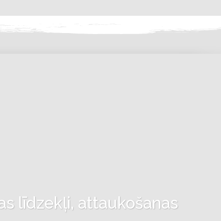
as līdzekļi, attaukošanas