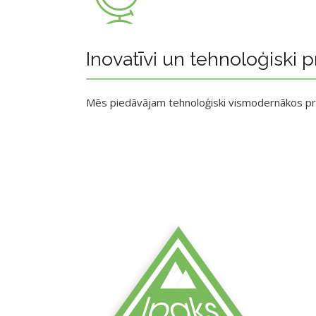
Inovatīvi un tehnoloģiski p
Mēs piedāvājam tehnoloģiski vismodernākos p