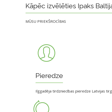
Kāpēc izvēlēties Ipaks Baltij
MŪSU PRIEKŠROCĪBAS
Pieredze
Ilggadēja tirdzniecības pieredze Latvijas tir