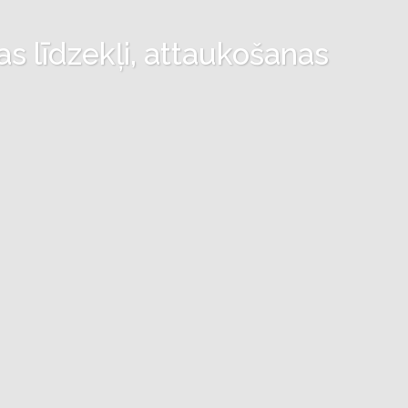
as līdzekļi, attaukošanas