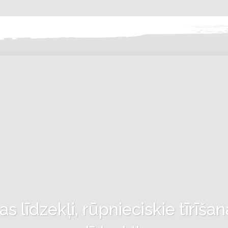
 līdzekļi, rūpnieciskie tīrīšan