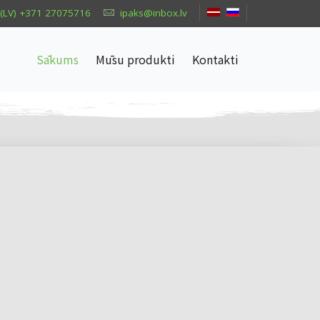
(LV) +371 27075716
ipaks@inbox.lv
Sākums
Mūsu produkti
Kontakti