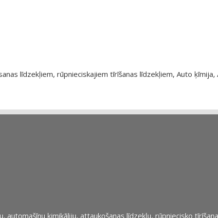
as līdzekļiem, rūpnieciskajiem tīrīšanas līdzekļiem, Auto ķīmija, 
automašīnu ķimikāliju, attaukošanas līdzekļu, rūpniecisko tīrīšana