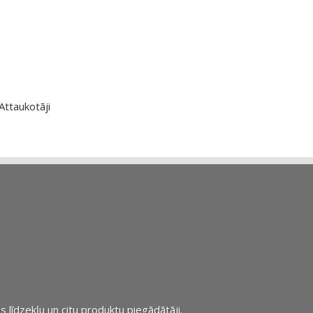
Attaukotāji
s līdzekļu un citu produktu piegādātāji.