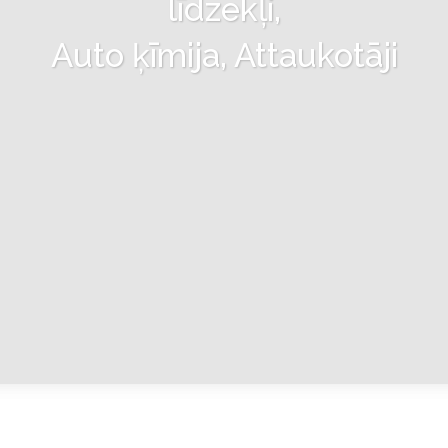
līdzekļi,
Auto ķīmija, Attaukotāji