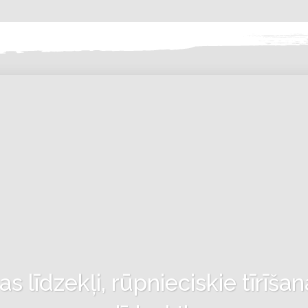
 līdzekļi, rūpnieciskie tīrīšan