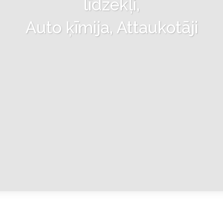
līdzekļi,
Auto ķīmija, Attaukotāji