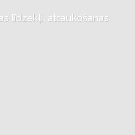
as līdzekļi, attaukošanas