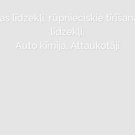
 līdzekļi, rūpnieciskie tīrīšan
līdzekļi,
Auto ķīmija, Attaukotāji