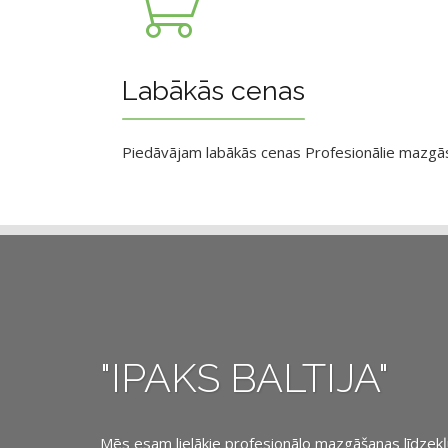
Labākās cenas
Piedāvājam labākās cenas Profesionālie mazgāsan
"IPAKS BALTIJA"
Mēs esam lielākie profesionālo mazgāšanas līdzekļu, 