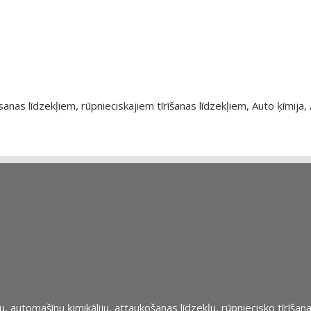
as līdzekļiem, rūpnieciskajiem tīrīšanas līdzekļiem, Auto ķīmija, 
automašīnu ķimikāliju, attaukošanas līdzekļu, rūpniecisko tīrīšana