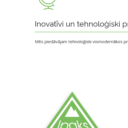
Inovatīvi un tehnoloģiski p
Mēs piedāvājam tehnoloģiski vismodernākos p