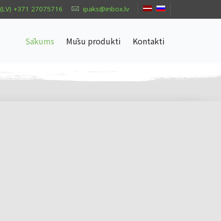
(LV) +371 27075716
ipaks@inbox.lv
Sākums
Mūsu produkti
Kontakti