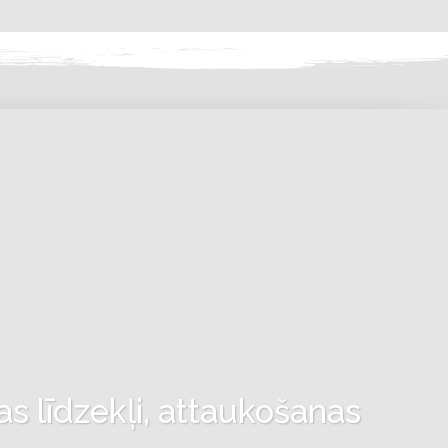
as līdzekļi, attaukošanas