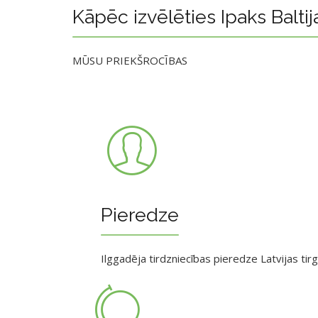
Kāpēc izvēlēties Ipaks Baltij
MŪSU PRIEKŠROCĪBAS
Pieredze
Ilggadēja tirdzniecības pieredze Latvijas tir