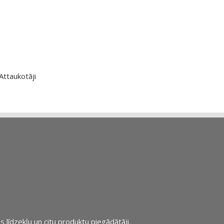
Attaukotāji
s līdzekļu un citu produktu piegādātāji.