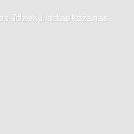
as līdzekļi, attaukošanas