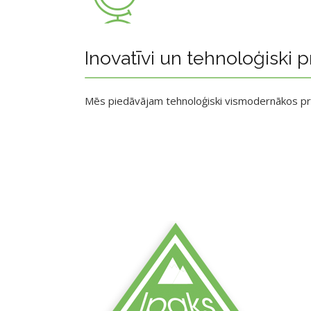
Inovatīvi un tehnoloģiski p
Mēs piedāvājam tehnoloģiski vismodernākos p