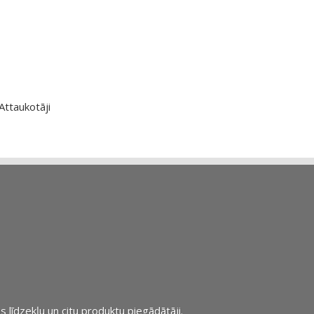
Attaukotāji
s līdzekļu un citu produktu piegādātāji.