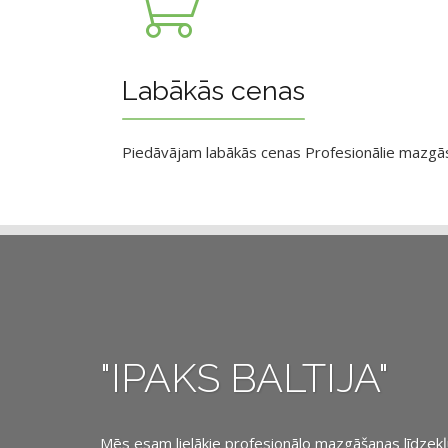
Labākās cenas
Piedāvājam labākās cenas Profesionālie mazgāsan
"IPAKS BALTIJA"
Mēs esam lielākie profesionālo mazgāšanas līdzekļu, 