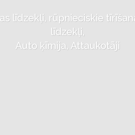
 līdzekļi, rūpnieciskie tīrīšan
līdzekļi,
Auto ķīmija, Attaukotāji