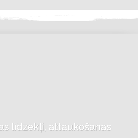
as līdzekļi, attaukošanas