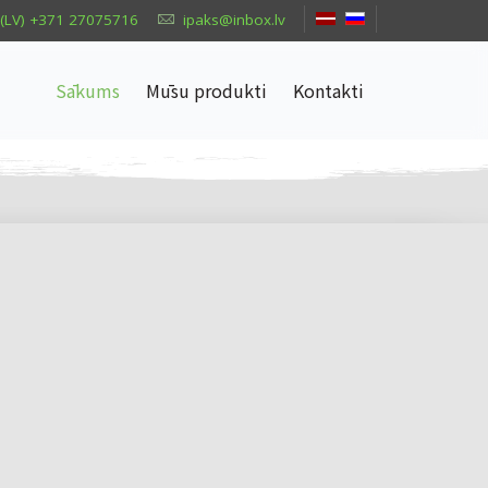
(LV) +371 27075716
ipaks@inbox.lv
Sākums
Mūsu produkti
Kontakti