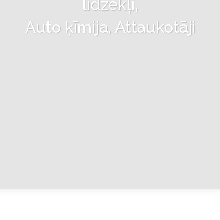
līdzekļi,
Auto ķīmija, Attaukotāji