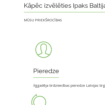
Kāpēc izvēlēties Ipaks Baltij
MŪSU PRIEKŠROCĪBAS
Pieredze
Ilggadēja tirdzniecības pieredze Latvijas tir