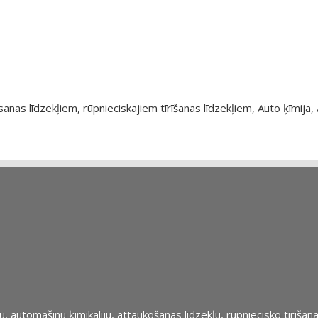
as līdzekļiem, rūpnieciskajiem tīrīšanas līdzekļiem, Auto ķīmija, 
automašīnu ķimikāliju, attaukošanas līdzekļu, rūpniecisko tīrīšana