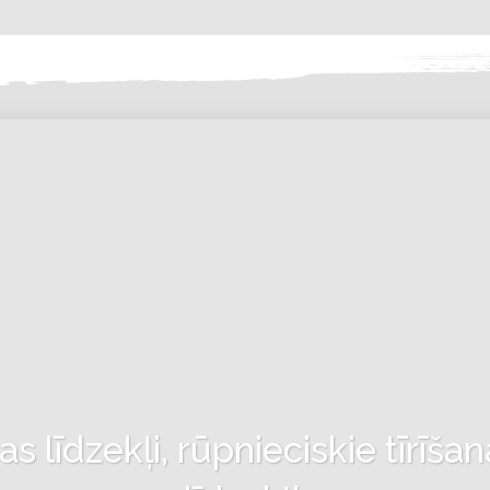
 līdzekļi, rūpnieciskie tīrīšan