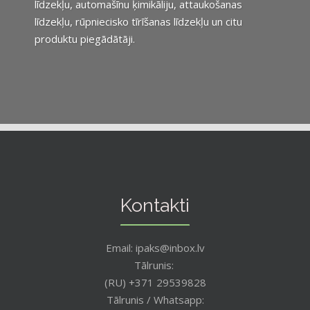
līdzekļu, automašīnu ķimikāliju, attaukošanas
līdzekļu, rūpniecisko tīrīšanas līdzekļu un citu
produktu piegādātāji.
Kontakti
Email: ipaks@inbox.lv
Tālrunis:
(RU) +371 29539828
Tālrunis / Whatsapp: