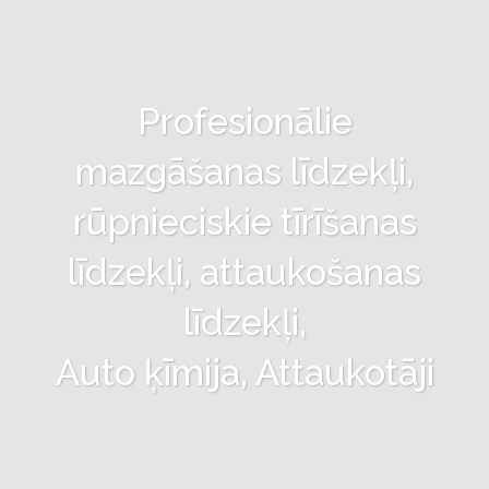
Profesionālie
mazgāšanas līdzekļi,
rūpnieciskie tīrīšanas
līdzekļi, attaukošanas
līdzekļi,
Auto ķīmija, Attaukotāji