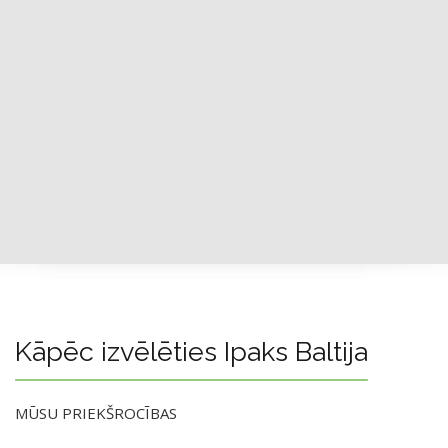
Kāpēc izvēlēties Ipaks Baltija
MŪSU PRIEKŠROCĪBAS