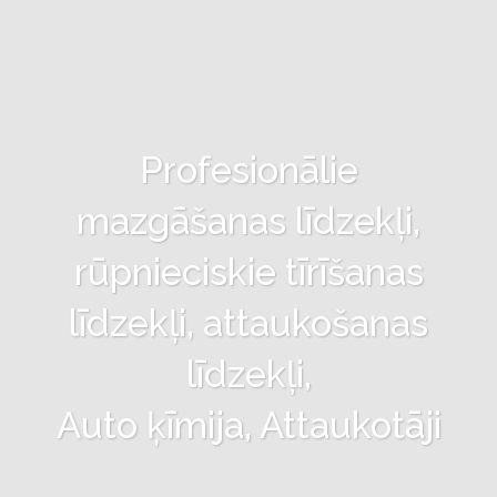
Profesionālie
mazgāšanas līdzekļi,
rūpnieciskie tīrīšanas
līdzekļi, attaukošanas
līdzekļi,
Auto ķīmija, Attaukotāji