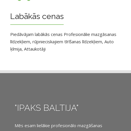
Labākās cenas
Piedāvājam labākās cenas Profesionālie mazgāsanas
līdzekļiem, rūpnieciskajiem tīrīšanas līdzekļiem, Auto
ķīmija, Attaukotāji
"IPAKS BALTIJA"
Mēs esam lielākie profesionālo mazgāšanas