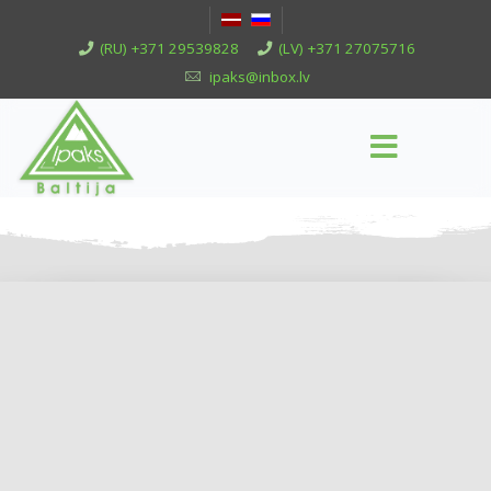
(RU) +371 29539828
(LV) +371 27075716
ipaks@inbox.lv