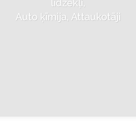
līdzekļi,
Auto ķīmija, Attaukotāji