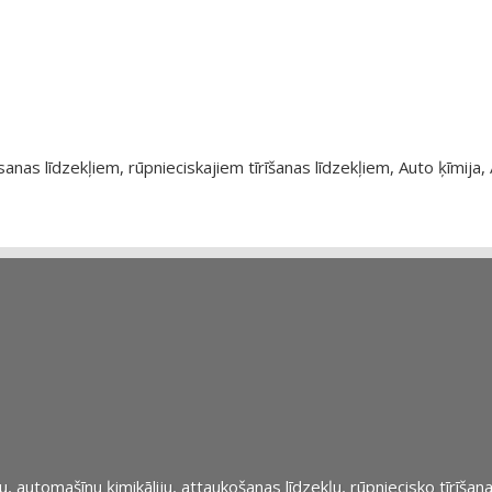
as līdzekļiem, rūpnieciskajiem tīrīšanas līdzekļiem, Auto ķīmija, 
automašīnu ķimikāliju, attaukošanas līdzekļu, rūpniecisko tīrīšana