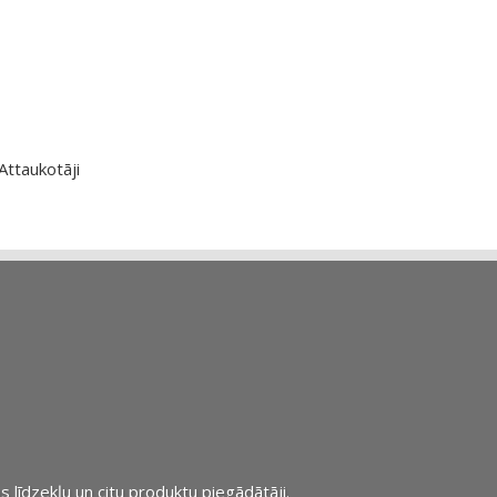
Attaukotāji
s līdzekļu un citu produktu piegādātāji.