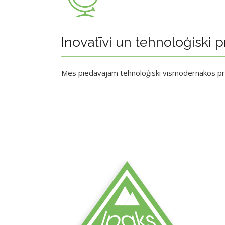
Inovatīvi un tehnoloģiski p
Mēs piedāvājam tehnoloģiski vismodernākos p