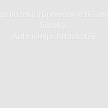
 līdzekļi, rūpnieciskie tīrīšan
līdzekļi,
Auto ķīmija, Attaukotāji