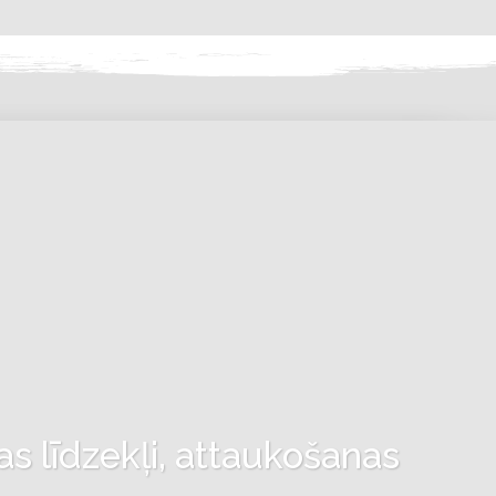
as līdzekļi, attaukošanas