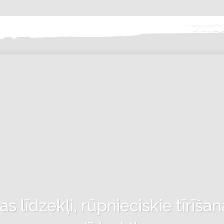
 līdzekļi, rūpnieciskie tīrīšan