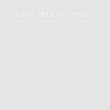
as līdzekļi, attaukošanas