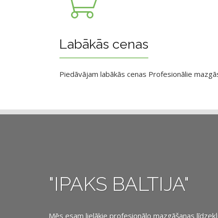
Labākās cenas
Piedāvājam labākās cenas Profesionālie mazgāsan
"IPAKS BALTIJA"
Mēs esam lielākie profesionālo mazgāšanas līdzekļu, 