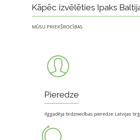
Kāpēc izvēlēties Ipaks Baltij
MŪSU PRIEKŠROCĪBAS
Pieredze
Ilggadēja tirdzniecības pieredze Latvijas tir