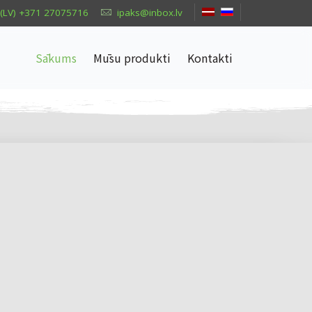
(LV) +371 27075716
ipaks@inbox.lv
Sākums
Mūsu produkti
Kontakti