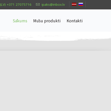
(LV) +371 27075716
ipaks@inbox.lv
Sākums
Mūsu produkti
Kontakti