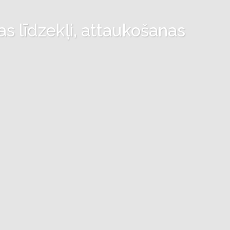
as līdzekļi, attaukošanas