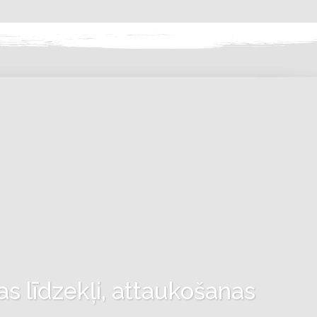
as līdzekļi, attaukošanas