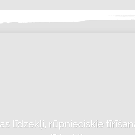
 līdzekļi, rūpnieciskie tīrīšan