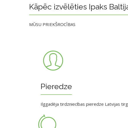
Kāpēc izvēlēties Ipaks Baltij
MŪSU PRIEKŠROCĪBAS
Pieredze
Ilggadēja tirdzniecības pieredze Latvijas tir