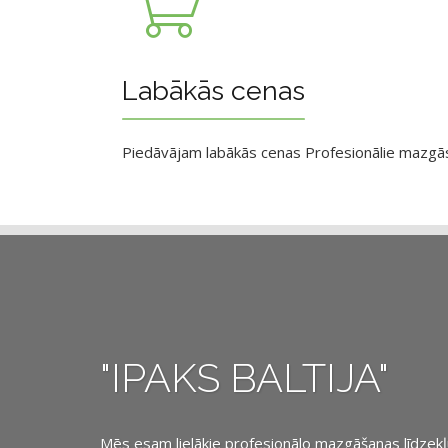
Labākās cenas
Piedāvājam labākās cenas Profesionālie mazgāsan
"IPAKS BALTIJA"
Mēs esam lielākie profesionālo mazgāšanas līdzekļu, 