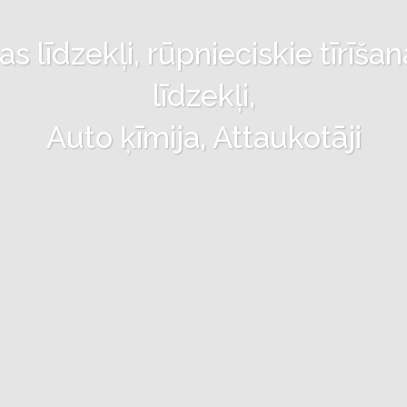
 līdzekļi, rūpnieciskie tīrīšan
līdzekļi,
Auto ķīmija, Attaukotāji