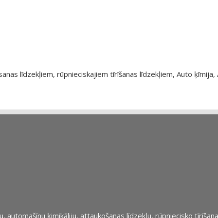
as līdzekļiem, rūpnieciskajiem tīrīšanas līdzekļiem, Auto ķīmija, 
automašīnu ķimikāliju, attaukošanas līdzekļu, rūpniecisko tīrīšana