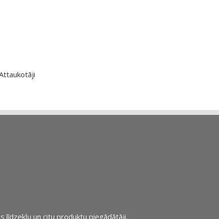
Attaukotāji
s līdzekļu un citu produktu piegādātāji.