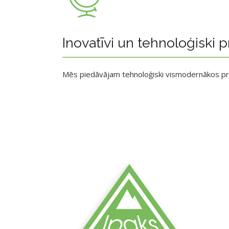
Inovatīvi un tehnoloģiski p
Mēs piedāvājam tehnoloģiski vismodernākos p