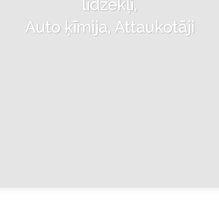
līdzekļi,
Auto ķīmija, Attaukotāji