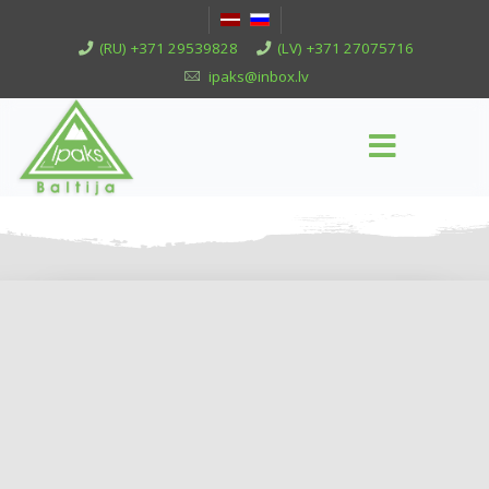
(RU) +371 29539828
(LV) +371 27075716
ipaks@inbox.lv