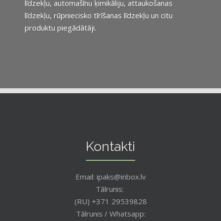
līdzekļu, automašīnu ķimikāliju, attaukošanas
līdzekļu, rūpniecisko tīrīšanas līdzekļu un citu
produktu piegādātāji.
Kontakti
Email: ipaks@inbox.lv
Tālrunis:
(RU) +371 29539828
Tālrunis / Whatsapp: