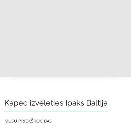
Kāpēc izvēlēties Ipaks Baltija
MŪSU PRIEKŠROCĪBAS