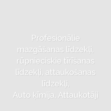
Profesionālie
mazgāšanas līdzekļi,
rūpnieciskie tīrīšanas
līdzekļi, attaukošanas
līdzekļi,
Auto ķīmija, Attaukotāji