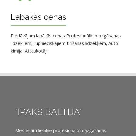
Labākās cenas
Piedāvājam labākās cenas Profesionālie mazgāsanas
līdzekļiem, rūpnieciskajiem tīrīšanas līdzekļiem, Auto
ķīmija, Attaukotāji
"IPAKS BALTIJA"
Mēs esam lielākie profesionālo mazgāšanas