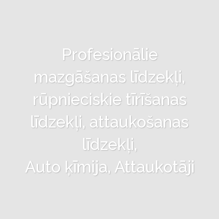
Profesionālie
mazgāšanas līdzekļi,
rūpnieciskie tīrīšanas
līdzekļi, attaukošanas
līdzekļi,
Auto ķīmija, Attaukotāji