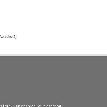
Attaukotāji
s līdzekļu un citu produktu piegādātāji.