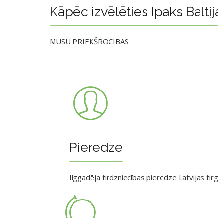
Kāpēc izvēlēties Ipaks Baltij
MŪSU PRIEKŠROCĪBAS
Pieredze
Ilggadēja tirdzniecības pieredze Latvijas tir