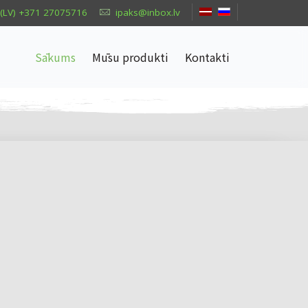
(LV) +371 27075716
ipaks@inbox.lv
Sākums
Mūsu produkti
Kontakti