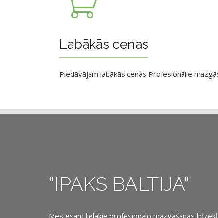
Labākās cenas
Piedāvājam labākās cenas Profesionālie mazgāsan
"IPAKS BALTIJA"
Mēs esam lielākie profesionālo mazgāšanas līdzekļu, 