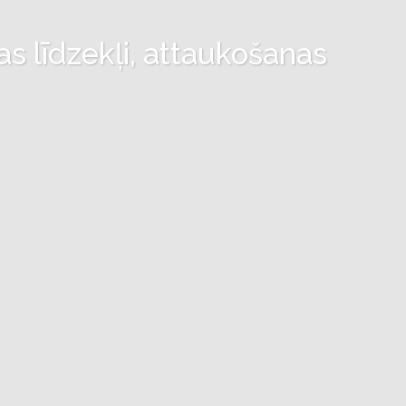
as līdzekļi, attaukošanas