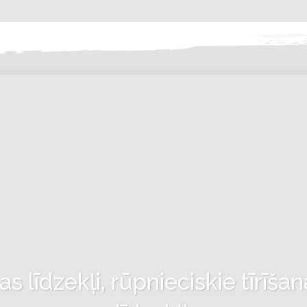
 līdzekļi, rūpnieciskie tīrīšan