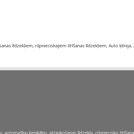
as līdzekļiem, rūpnieciskajiem tīrīšanas līdzekļiem, Auto ķīmija, 
automašīnu ķimikāliju, attaukošanas līdzekļu, rūpniecisko tīrīšana