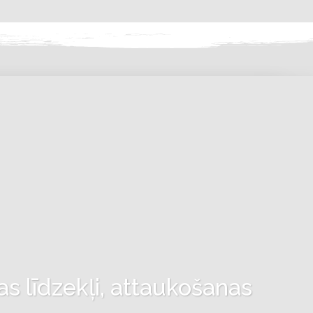
as līdzekļi, attaukošanas