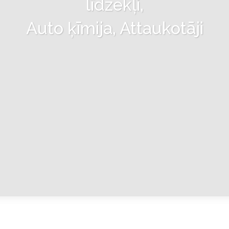
līdzekļi,
Auto ķīmija, Attaukotāji