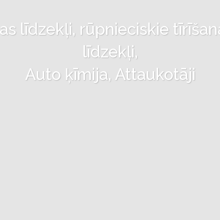
 līdzekļi, rūpnieciskie tīrīšan
līdzekļi,
Auto ķīmija, Attaukotāji