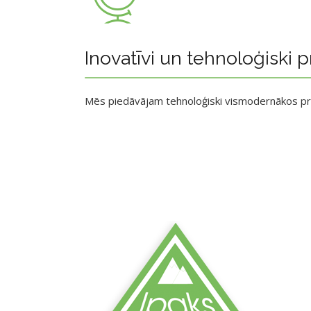
Inovatīvi un tehnoloģiski p
Mēs piedāvājam tehnoloģiski vismodernākos p