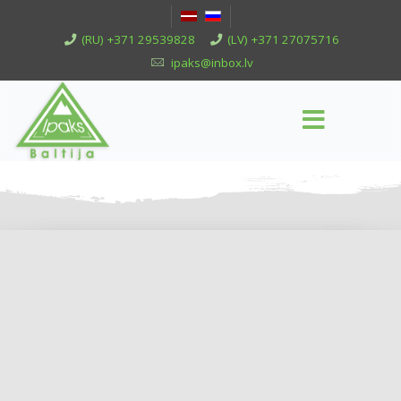
(RU) +371 29539828
(LV) +371 27075716
ipaks@inbox.lv