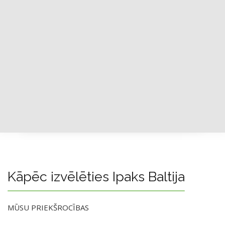
Kāpēc izvēlēties Ipaks Baltija
MŪSU PRIEKŠROCĪBAS