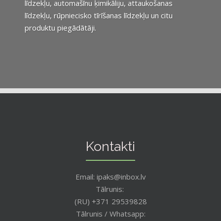
līdzekļu, automašīnu ķimikāliju, attaukošanas
līdzekļu, rūpniecisko tīrīšanas līdzekļu un citu
produktu piegādātāji.
Kontakti
Email: ipaks@inbox.lv
Tālrunis:
(RU) +371 29539828
Tālrunis / Whatsapp: