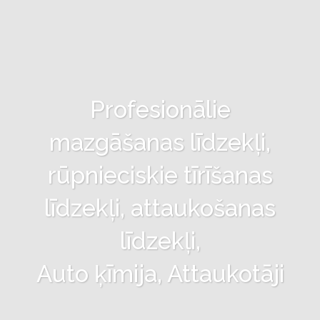
Profesionālie
mazgāšanas līdzekļi,
rūpnieciskie tīrīšanas
līdzekļi, attaukošanas
līdzekļi,
Auto ķīmija, Attaukotāji