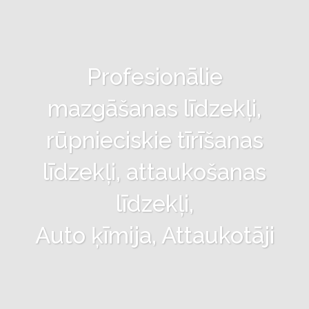
Profesionālie
mazgāšanas līdzekļi,
rūpnieciskie tīrīšanas
līdzekļi, attaukošanas
līdzekļi,
Auto ķīmija, Attaukotāji