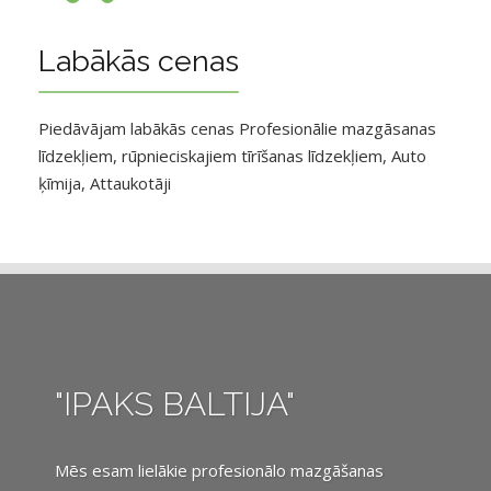
Labākās cenas
Piedāvājam labākās cenas Profesionālie mazgāsanas
līdzekļiem, rūpnieciskajiem tīrīšanas līdzekļiem, Auto
ķīmija, Attaukotāji
"IPAKS BALTIJA"
Mēs esam lielākie profesionālo mazgāšanas