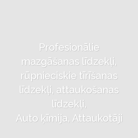
Profesionālie
mazgāšanas līdzekļi,
rūpnieciskie tīrīšanas
līdzekļi, attaukošanas
līdzekļi,
Auto ķīmija, Attaukotāji