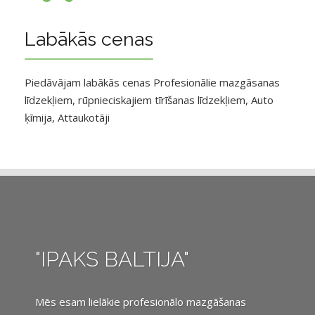
Labākās cenas
Piedāvājam labākās cenas Profesionālie mazgāsanas
līdzekļiem, rūpnieciskajiem tīrīšanas līdzekļiem, Auto
ķīmija, Attaukotāji
"IPAKS BALTIJA"
Mēs esam lielākie profesionālo mazgāšanas