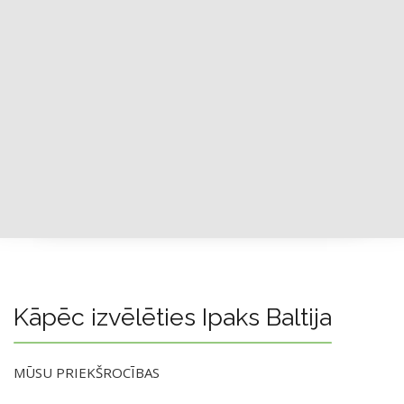
Kāpēc izvēlēties Ipaks Baltija
MŪSU PRIEKŠROCĪBAS