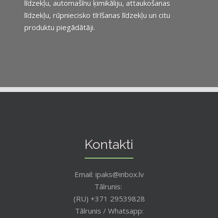
līdzekļu, automašīnu ķimikāliju, attaukošanas
līdzekļu, rūpniecisko tīrīšanas līdzekļu un citu
produktu piegādātāji.
Kontakti
Email: ipaks@inbox.lv
Tālrunis:
(RU) +371 29539828
Tālrunis / Whatsapp: