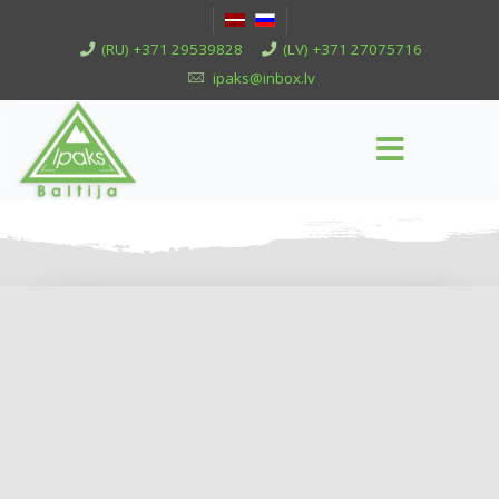
(RU) +371 29539828
(LV) +371 27075716
ipaks@inbox.lv