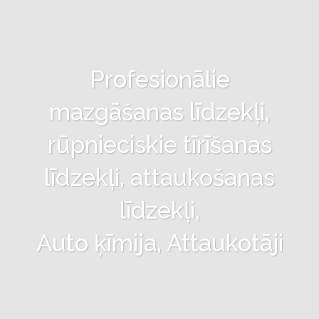
Profesionālie
mazgāšanas līdzekļi,
rūpnieciskie tīrīšanas
līdzekļi, attaukošanas
līdzekļi,
Auto ķīmija, Attaukotāji