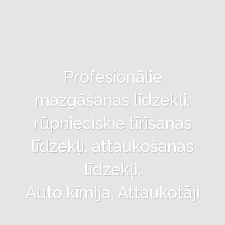
Profesionālie
mazgāšanas līdzekļi,
rūpnieciskie tīrīšanas
līdzekļi, attaukošanas
līdzekļi,
Auto ķīmija, Attaukotāji