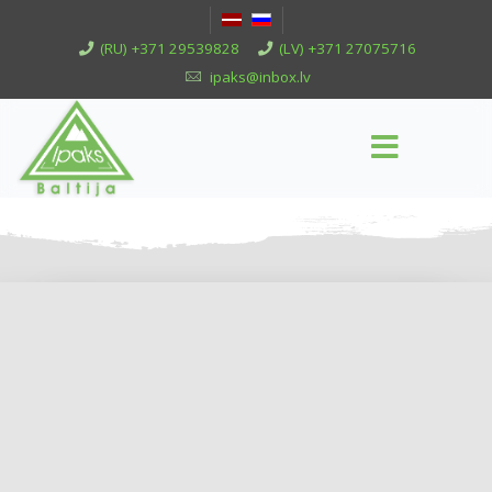
(RU) +371 29539828
(LV) +371 27075716
ipaks@inbox.lv