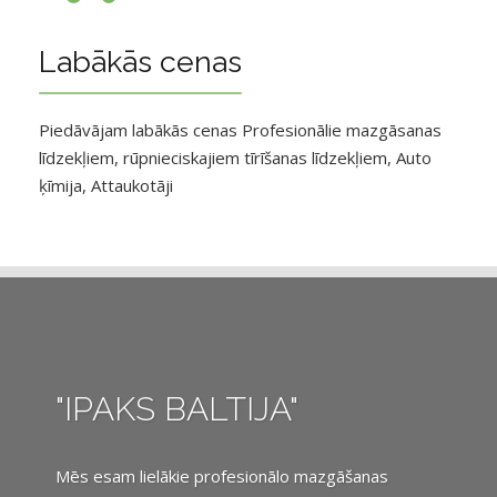
Labākās cenas
Piedāvājam labākās cenas Profesionālie mazgāsanas
līdzekļiem, rūpnieciskajiem tīrīšanas līdzekļiem, Auto
ķīmija, Attaukotāji
"IPAKS BALTIJA"
Mēs esam lielākie profesionālo mazgāšanas