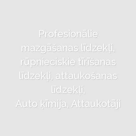
Profesionālie
mazgāšanas līdzekļi,
rūpnieciskie tīrīšanas
līdzekļi, attaukošanas
līdzekļi,
Auto ķīmija, Attaukotāji