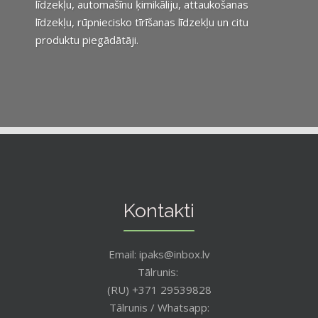
līdzekļu, automašīnu ķimikāliju, attaukošanas
līdzekļu, rūpniecisko tīrīšanas līdzekļu un citu
produktu piegādātāji.
Kontakti
Email: ipaks@inbox.lv
Tālrunis:
(RU) +371 29539828
Tālrunis / Whatsapp: