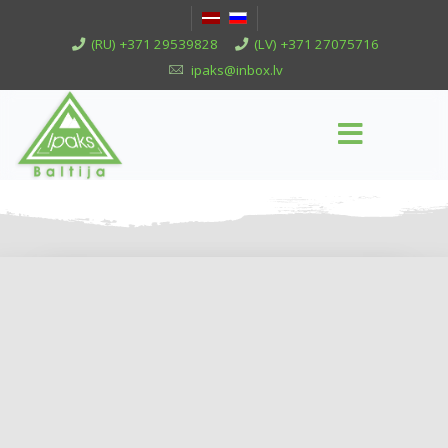
(RU) +371 29539828
(LV) +371 27075716
ipaks@inbox.lv