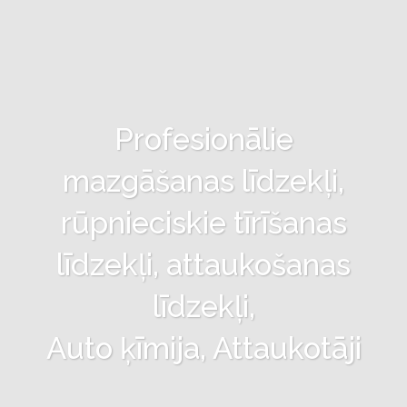
Profesionālie
mazgāšanas līdzekļi,
rūpnieciskie tīrīšanas
līdzekļi, attaukošanas
līdzekļi,
Auto ķīmija, Attaukotāji