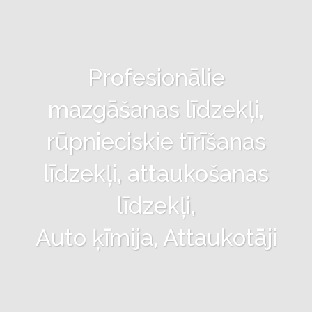
Profesionālie
mazgāšanas līdzekļi,
rūpnieciskie tīrīšanas
līdzekļi, attaukošanas
līdzekļi,
Auto ķīmija, Attaukotāji