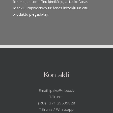
līdzekļu, automašīnu ķimikāliju, attaukošanas
līdzekļu, rūpniecisko tīrīšanas līdzekļu un citu
produktu piegādātāji.
Kontakti
Email: ipaks@inbox.lv
Tālrunis:
(RU) +371 29539828
Tālrunis / Whatsapp: