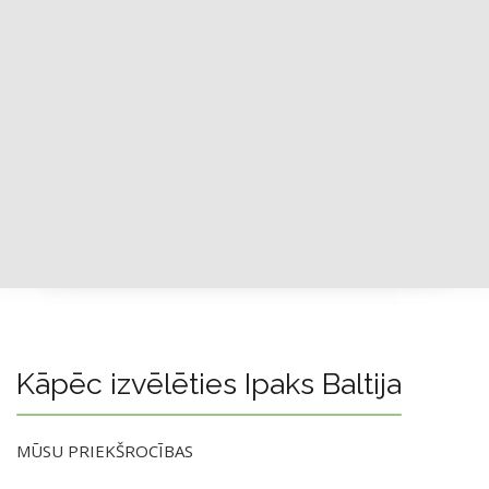
Kāpēc izvēlēties Ipaks Baltija
MŪSU PRIEKŠROCĪBAS