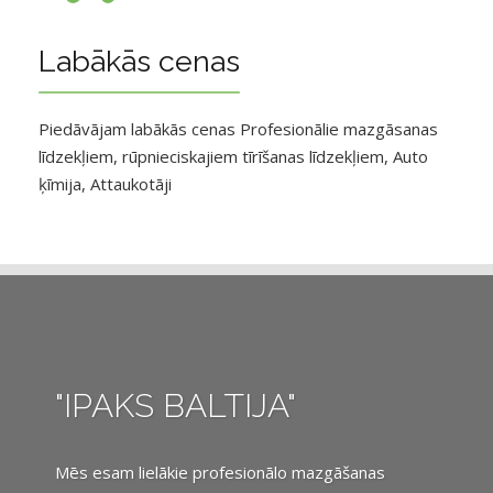
Labākās cenas
Piedāvājam labākās cenas Profesionālie mazgāsanas
līdzekļiem, rūpnieciskajiem tīrīšanas līdzekļiem, Auto
ķīmija, Attaukotāji
"IPAKS BALTIJA"
Mēs esam lielākie profesionālo mazgāšanas