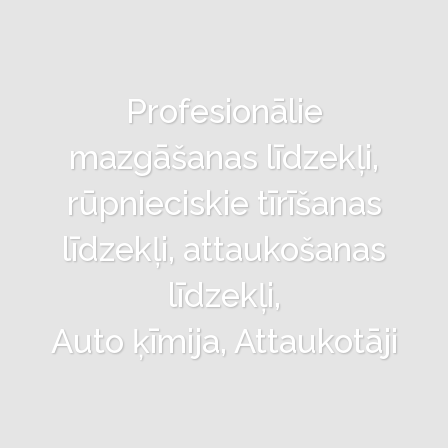
Profesionālie
mazgāšanas līdzekļi,
rūpnieciskie tīrīšanas
līdzekļi, attaukošanas
līdzekļi,
Auto ķīmija, Attaukotāji