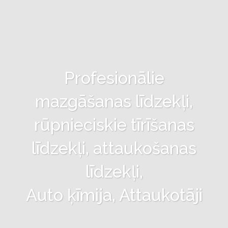
Profesionālie
mazgāšanas līdzekļi,
rūpnieciskie tīrīšanas
līdzekļi, attaukošanas
līdzekļi,
Auto ķīmija, Attaukotāji