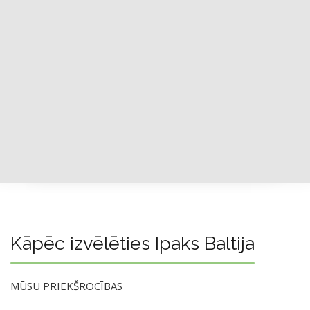
Kāpēc izvēlēties Ipaks Baltija
MŪSU PRIEKŠROCĪBAS