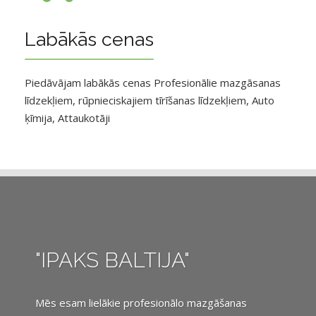
Labākās cenas
Piedāvājam labākās cenas Profesionālie mazgāsanas
līdzekļiem, rūpnieciskajiem tīrīšanas līdzekļiem, Auto
ķīmija, Attaukotāji
"IPAKS BALTIJA"
Mēs esam lielākie profesionālo mazgāšanas