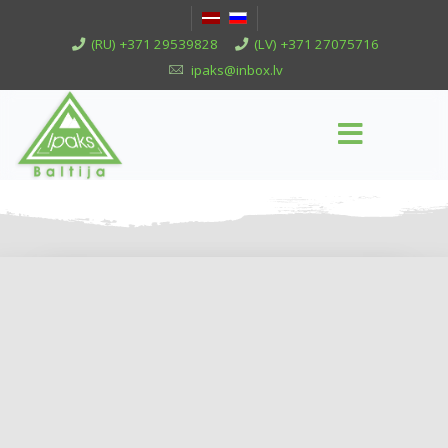
(RU) +371 29539828
(LV) +371 27075716
ipaks@inbox.lv