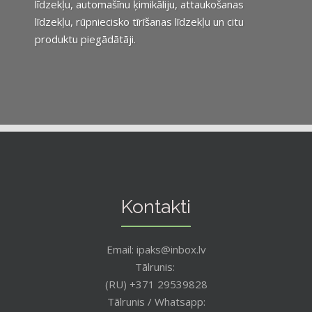
līdzekļu, automašīnu ķimikāliju, attaukošanas
līdzekļu, rūpniecisko tīrīšanas līdzekļu un citu
produktu piegādātāji.
Kontakti
Email: ipaks@inbox.lv
Tālrunis:
(RU) +371 29539828
Tālrunis / Whatsapp: