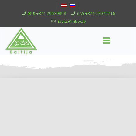
(RU) +371 29539828
(LV) +371 27075716
ipaks@inbox.lv