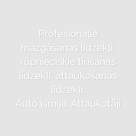
Profesionālie
mazgāšanas līdzekļi,
rūpnieciskie tīrīšanas
līdzekļi, attaukošanas
līdzekļi,
Auto ķīmija, Attaukotāji