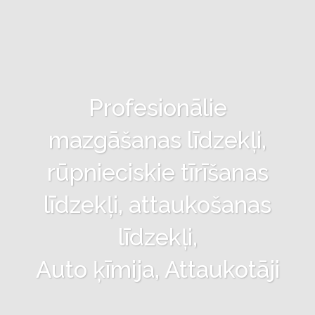
Profesionālie
mazgāšanas līdzekļi,
rūpnieciskie tīrīšanas
līdzekļi, attaukošanas
līdzekļi,
Auto ķīmija, Attaukotāji