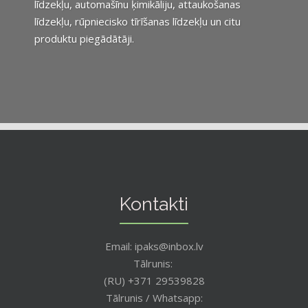
līdzekļu, automašīnu ķimikāliju, attaukošanas
līdzekļu, rūpniecisko tīrīšanas līdzekļu un citu
produktu piegādātāji.
Kontakti
Email: ipaks@inbox.lv
Tālrunis:
(RU) +371 29539828
Tālrunis / Whatsapp: