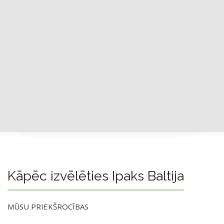
Kāpēc izvēlēties Ipaks Baltija
MŪSU PRIEKŠROCĪBAS