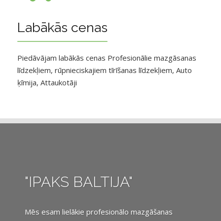
Labākās cenas
Piedāvājam labākās cenas Profesionālie mazgāsanas
līdzekļiem, rūpnieciskajiem tīrīšanas līdzekļiem, Auto
ķīmija, Attaukotāji
"IPAKS BALTIJA"
Mēs esam lielākie profesionālo mazgāšanas