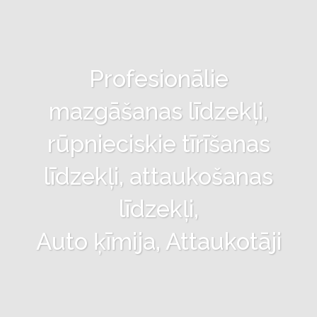
Profesionālie
mazgāšanas līdzekļi,
rūpnieciskie tīrīšanas
līdzekļi, attaukošanas
līdzekļi,
Auto ķīmija, Attaukotāji