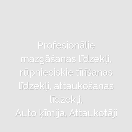
Profesionālie
mazgāšanas līdzekļi,
rūpnieciskie tīrīšanas
līdzekļi, attaukošanas
līdzekļi,
Auto ķīmija, Attaukotāji