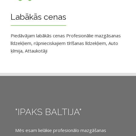
Labākās cenas
Piedāvājam labākās cenas Profesionālie mazgāsanas
līdzekļiem, rūpnieciskajiem tīrīšanas līdzekļiem, Auto
ķīmija, Attaukotāji
"IPAKS BALTIJA"
Mēs esam lielākie profesionālo mazgāšanas