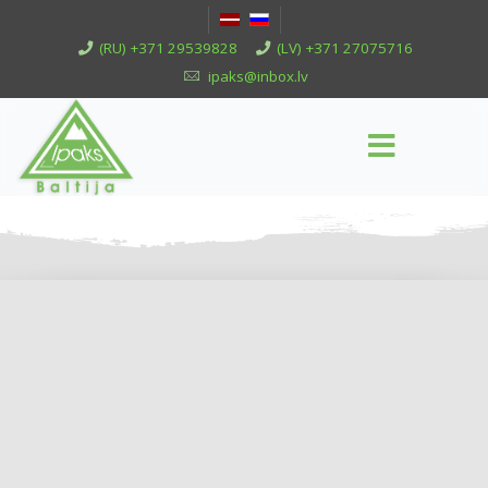
(RU) +371 29539828
(LV) +371 27075716
ipaks@inbox.lv