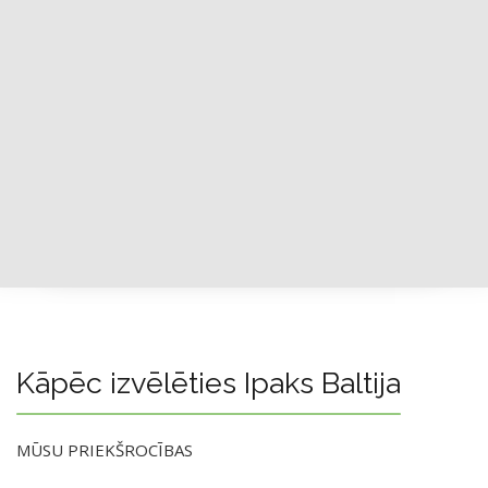
Kāpēc izvēlēties Ipaks Baltija
MŪSU PRIEKŠROCĪBAS