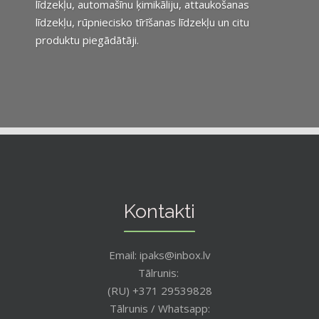
līdzekļu, automašīnu ķimikāliju, attaukošanas
līdzekļu, rūpniecisko tīrīšanas līdzekļu un citu
produktu piegādātāji.
Kontakti
Email: ipaks@inbox.lv
Tālrunis:
(RU) +371 29539828
Tālrunis / Whatsapp: