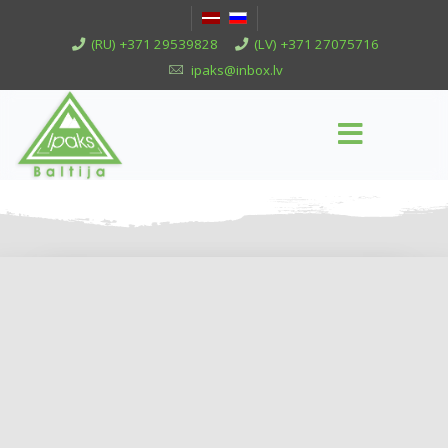
(RU) +371 29539828
(LV) +371 27075716
ipaks@inbox.lv