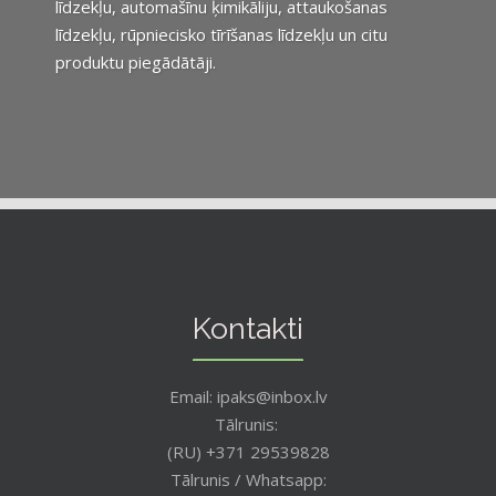
līdzekļu, automašīnu ķimikāliju, attaukošanas
līdzekļu, rūpniecisko tīrīšanas līdzekļu un citu
produktu piegādātāji.
Kontakti
Email: ipaks@inbox.lv
Tālrunis:
(RU) +371 29539828
Tālrunis / Whatsapp: