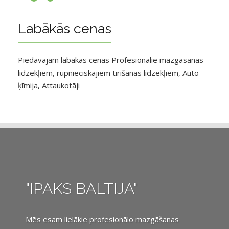
Labākās cenas
Piedāvājam labākās cenas Profesionālie mazgāsanas
līdzekļiem, rūpnieciskajiem tīrīšanas līdzekļiem, Auto
ķīmija, Attaukotāji
"IPAKS BALTIJA"
Mēs esam lielākie profesionālo mazgāšanas