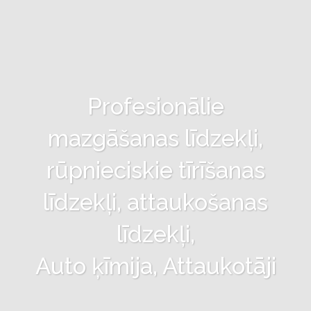
Profesionālie
mazgāšanas līdzekļi,
rūpnieciskie tīrīšanas
līdzekļi, attaukošanas
līdzekļi,
Auto ķīmija, Attaukotāji