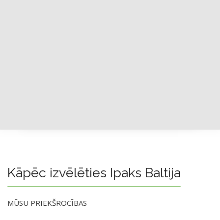
Kāpēc izvēlēties Ipaks Baltija
MŪSU PRIEKŠROCĪBAS