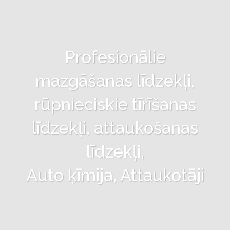
Profesionālie
mazgāšanas līdzekļi,
rūpnieciskie tīrīšanas
līdzekļi, attaukošanas
līdzekļi,
Auto ķīmija, Attaukotāji