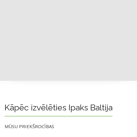
Kāpēc izvēlēties Ipaks Baltija
MŪSU PRIEKŠROCĪBAS