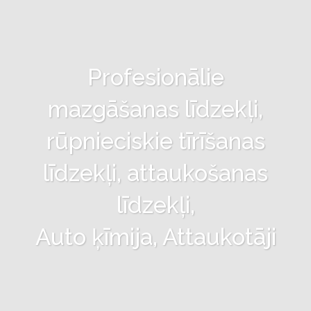
Profesionālie
mazgāšanas līdzekļi,
rūpnieciskie tīrīšanas
līdzekļi, attaukošanas
līdzekļi,
Auto ķīmija, Attaukotāji