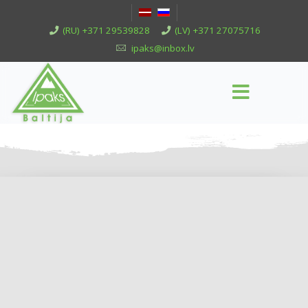
(RU) +371 29539828
(LV) +371 27075716
ipaks@inbox.lv