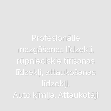
Profesionālie
mazgāšanas līdzekļi,
rūpnieciskie tīrīšanas
līdzekļi, attaukošanas
līdzekļi,
Auto ķīmija, Attaukotāji