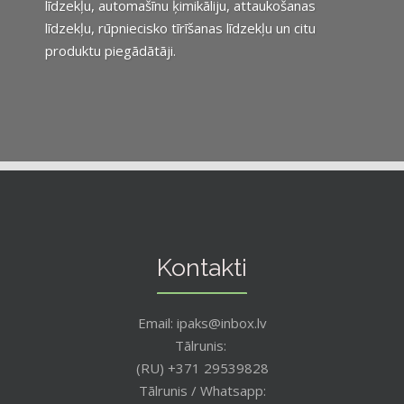
līdzekļu, automašīnu ķimikāliju, attaukošanas
līdzekļu, rūpniecisko tīrīšanas līdzekļu un citu
produktu piegādātāji.
Kontakti
Email: ipaks@inbox.lv
Tālrunis:
(RU) +371 29539828
Tālrunis / Whatsapp: