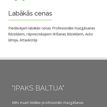
Labākās cenas
Piedāvājam labākās cenas Profesionālie mazgāsanas
līdzekļiem, rūpnieciskajiem tīrīšanas līdzekļiem, Auto
ķīmija, Attaukotāji
"IPAKS BALTIJA"
Mēs esam lielākie profesionālo mazgāšanas