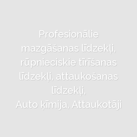
Profesionālie
mazgāšanas līdzekļi,
rūpnieciskie tīrīšanas
līdzekļi, attaukošanas
līdzekļi,
Auto ķīmija, Attaukotāji