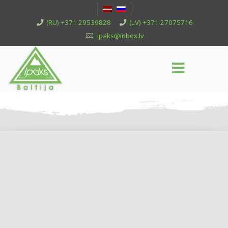
(RU) +371 29539828
(LV) +371 27075716
ipaks@inbox.lv