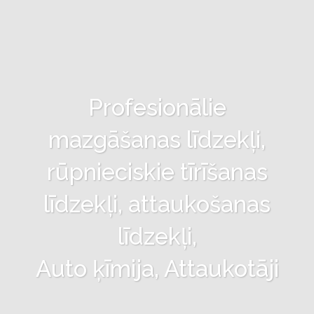
Profesionālie
mazgāšanas līdzekļi,
rūpnieciskie tīrīšanas
līdzekļi, attaukošanas
līdzekļi,
Auto ķīmija, Attaukotāji