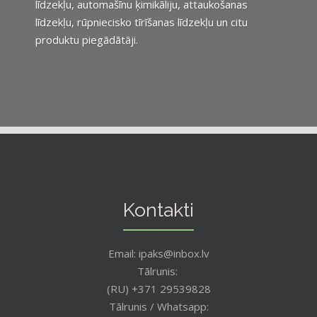
līdzekļu, automašīnu ķimikāliju, attaukošanas
līdzekļu, rūpniecisko tīrīšanas līdzekļu un citu
produktu piegādātāji.
Kontakti
Email: ipaks@inbox.lv
Tālrunis:
(RU) +371 29539828
Tālrunis / Whatsapp: