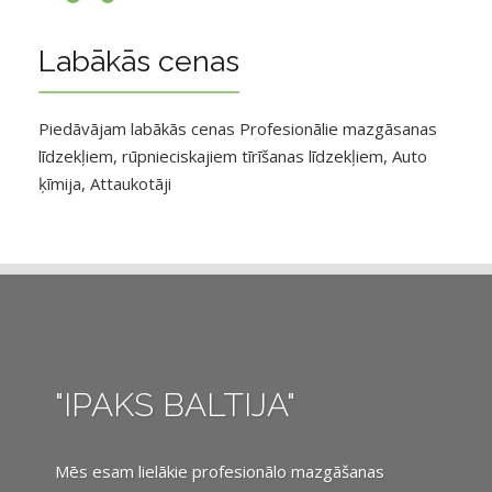
Labākās cenas
Piedāvājam labākās cenas Profesionālie mazgāsanas
līdzekļiem, rūpnieciskajiem tīrīšanas līdzekļiem, Auto
ķīmija, Attaukotāji
"IPAKS BALTIJA"
Mēs esam lielākie profesionālo mazgāšanas