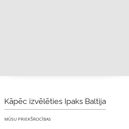
Kāpēc izvēlēties Ipaks Baltija
MŪSU PRIEKŠROCĪBAS