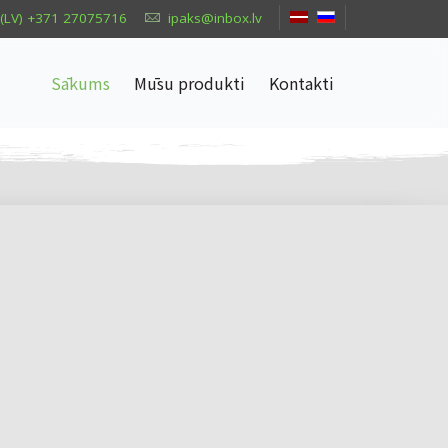
(LV) +371 27075716
ipaks@inbox.lv
Sākums
Mūsu produkti
Kontakti