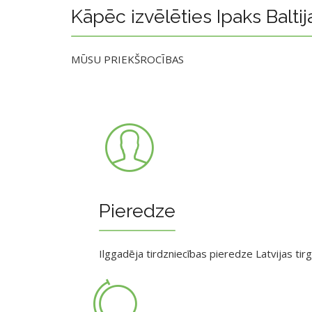
Kāpēc izvēlēties Ipaks Baltij
MŪSU PRIEKŠROCĪBAS
Pieredze
Ilggadēja tirdzniecības pieredze Latvijas tir