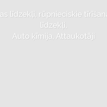
 līdzekļi, rūpnieciskie tīrīšan
līdzekļi,
Auto ķīmija, Attaukotāji