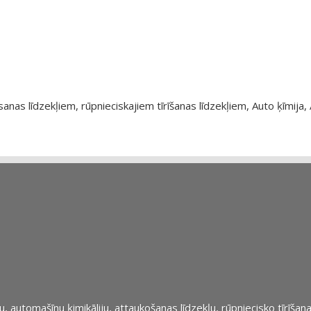
as līdzekļiem, rūpnieciskajiem tīrīšanas līdzekļiem, Auto ķīmija, 
automašīnu ķimikāliju, attaukošanas līdzekļu, rūpniecisko tīrīšana