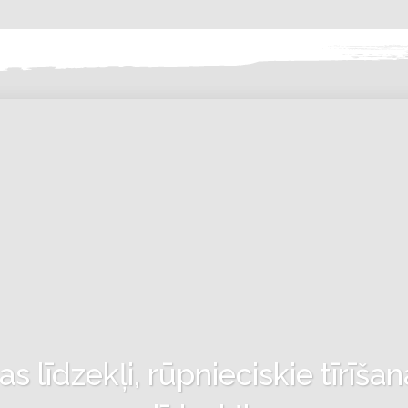
 līdzekļi, rūpnieciskie tīrīšan