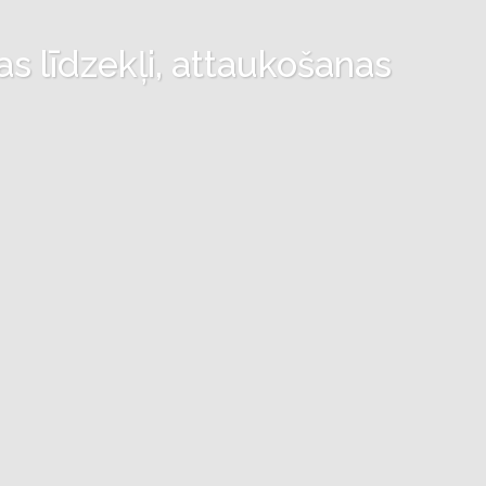
as līdzekļi, attaukošanas