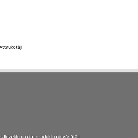
Attaukotāji
s līdzekļu un citu produktu piegādātāji.