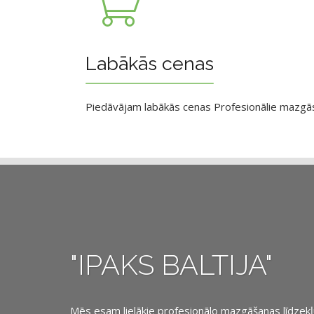
Labākās cenas
Piedāvājam labākās cenas Profesionālie mazgāsan
"IPAKS BALTIJA"
Mēs esam lielākie profesionālo mazgāšanas līdzekļu, 