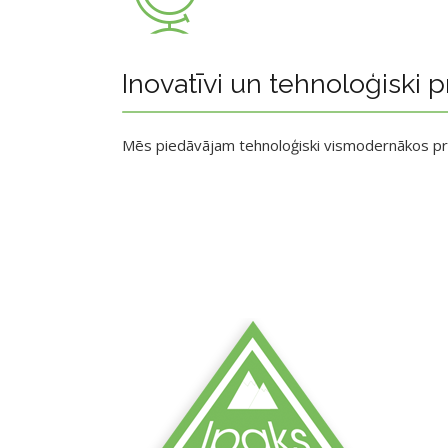
Inovatīvi un tehnoloģiski p
Mēs piedāvājam tehnoloģiski vismodernākos p