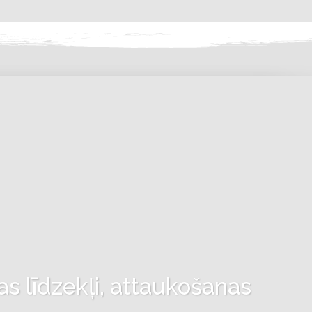
as līdzekļi, attaukošanas