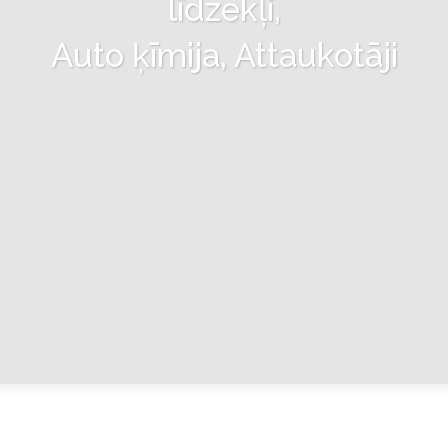
līdzekļi,
Auto ķīmija, Attaukotāji